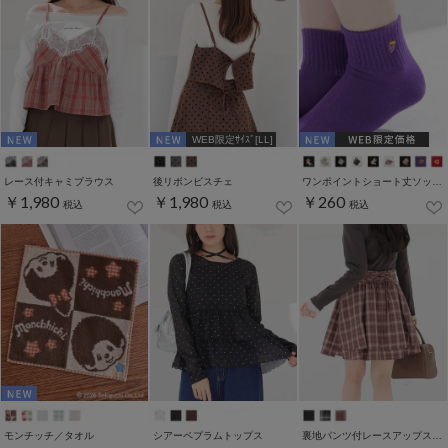
WEB限定ｻｲｽﾞ[LL]
レース付キャミブラウス
後リボンビスチェ
ワンポイントショート丈ソックス
￥1,980
￥1,980
￥260
税込
税込
税込
モンチッチ／タオル
シアーペプラムトップス
裏地パンツ付レースアップスカート