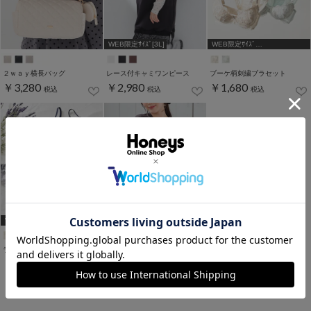
WEB限定ｻｲｽﾞ[3L]
WEB限定ｻｲｽﾞ
[A75,B65,C65,D65,D70]
２ｗａｙ横長バッグ
レース付キャミワンピース
ブーケ柄刺繍ブラセット
￥3,280
￥2,980
￥1,680
税込
税込
税込
WEB限定ｻｲｽﾞ
[A75,B65,C65,D65,D70]
ラメ入り花刺繍ブラセット
レースペプラムトップス
￥1,680
￥2,280
税込
税込