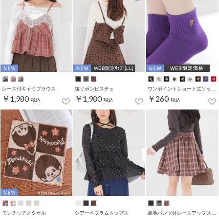
WEB限定ｻｲｽﾞ[LL]
レース付キャミブラウス
後リボンビスチェ
ワンポイントショート丈ソックス
￥1,980
￥1,980
￥260
税込
税込
税込
モンチッチ／タオル
シアーペプラムトップス
裏地パンツ付レースアップスカート