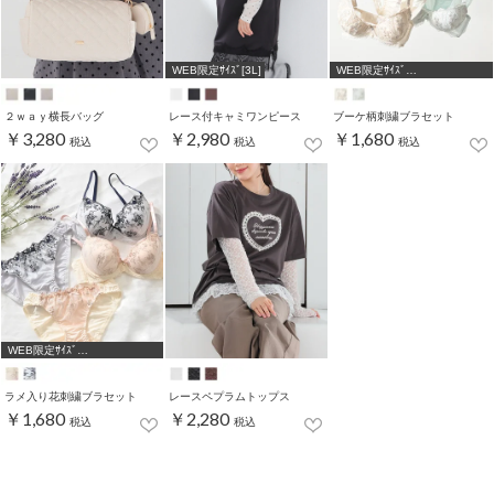
WEB限定ｻｲｽﾞ[3L]
WEB限定ｻｲｽﾞ
[A75,B65,C65,D65,D70]
２ｗａｙ横長バッグ
レース付キャミワンピース
ブーケ柄刺繍ブラセット
￥3,280
￥2,980
￥1,680
税込
税込
税込
WEB限定ｻｲｽﾞ
[A75,B65,C65,D65,D70]
ラメ入り花刺繍ブラセット
レースペプラムトップス
￥1,680
￥2,280
税込
税込