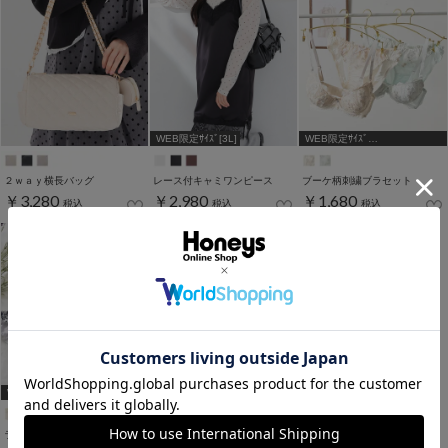
WEB限定ｻｲｽﾞ[3L]
WEB限定ｻｲｽﾞ
[A75,B65,C65,D65,D70]
２ｗａｙ横長バッグ
レース付キャミワンピース
ブーケ柄刺繍ブラセット
￥3,280
￥2,980
￥1,680
税込
税込
税込
WEB限定ｻｲｽﾞ
[A75,B65,C65,D65,D70]
ラメ入り花刺繍ブラセット
レースペプラムトップス