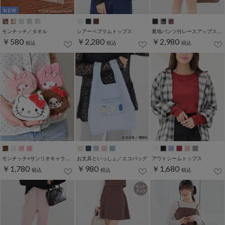
モンチッチ／タオル
シアーペプラムトップス
裏地パンツ付レースアップスカート
￥580
￥2,280
￥2,980
税込
税込
税込
モンチッチ×サンリオキャラクターズ／ポーチ
お文具といっしょ／エコバッグ
アウトシームトップス
￥1,780
￥980
￥1,680
税込
税込
税込