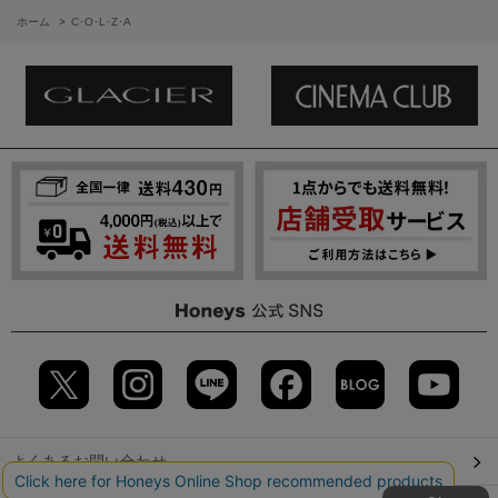
ホーム
>
C･O･L･Z･A
よくあるお問い合わせ