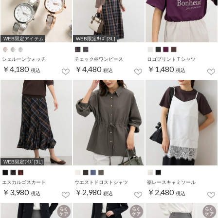
WEB限定アイテム
WEB限定ｻｲｽﾞ[3L]
シェルーンウォッチ
チェック柄ワンピース
ロゴプリントＴシャツ
￥4,180
￥4,480
￥1,480
税込
税込
税込
WEB限定ｻｲｽﾞ[3L]
エスカルゴスカート
ウエストドロストシャツ
裾レースキャミソール
￥3,980
￥2,980
￥2,480
税込
税込
税込