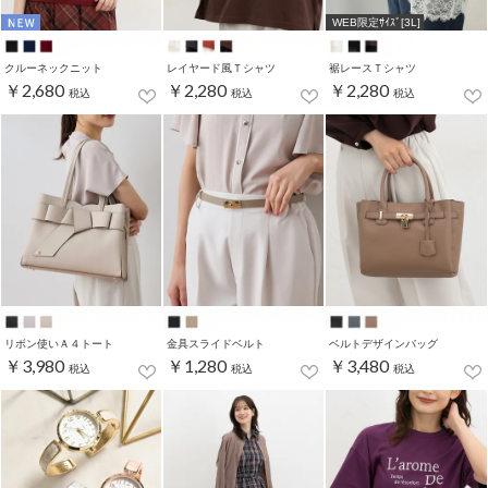
WEB限定ｻｲｽﾞ[3L]
クルーネックニット
レイヤード風Ｔシャツ
裾レースＴシャツ
￥2,680
￥2,280
￥2,280
税込
税込
税込
リボン使いＡ４トート
金具スライドベルト
ベルトデザインバッグ
￥3,980
￥1,280
￥3,480
税込
税込
税込