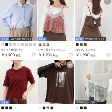
WEB限定ｻｲｽﾞ[3L]
WEB限定ｻｲｽﾞ[LL]
らくらく伸縮シャツ
レース付キャミブラウス
後リボンビスチェ
￥1,980
￥1,980
￥1,980
税込
税込
税込
WEB限定ｻｲｽﾞ[3L]