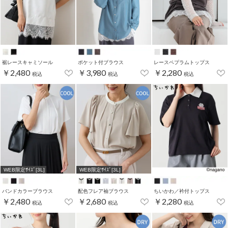
裾レースキャミソール
ポケット付ブラウス
レースペプラムトップス
￥2,480
￥3,980
￥2,280
税込
税込
税込
WEB限定ｻｲｽﾞ[3L]
WEB限定ｻｲｽﾞ[3L]
バンドカラーブラウス
配色フレア袖ブラウス
ちいかわ／衿付トップス
￥2,480
￥2,680
￥2,280
税込
税込
税込