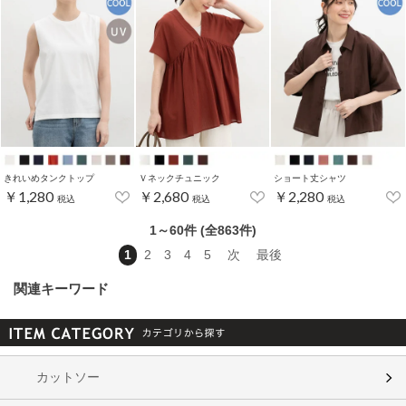
きれいめタンクトップ
Ｖネックチュニック
ショート丈シャツ
￥1,280
￥2,680
￥2,280
税込
税込
税込
1～60件 (全863件)
1
2
3
4
5
次
最後
関連キーワード
カットソー