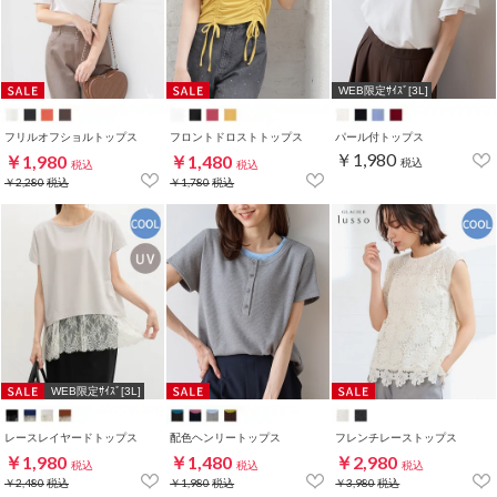
WEB限定ｻｲｽﾞ[3L]
フリルオフショルトップス
フロントドロストトップス
パール付トップス
￥1,980
￥1,980
￥1,480
税込
税込
税込
￥2,280
税込
￥1,780
税込
WEB限定ｻｲｽﾞ[3L]
レースレイヤードトップス
配色ヘンリートップス
フレンチレーストップス
￥1,980
￥1,480
￥2,980
税込
税込
税込
￥2,480
税込
￥1,980
税込
￥3,980
税込