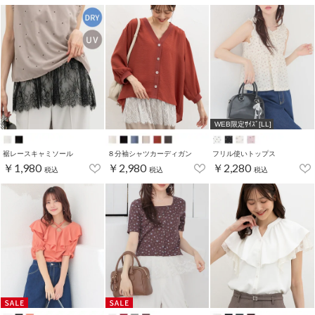
WEB限定ｻｲｽﾞ[LL]
裾レースキャミソール
８分袖シャツカーディガン
フリル使いトップス
￥1,980
￥2,980
￥2,280
税込
税込
税込