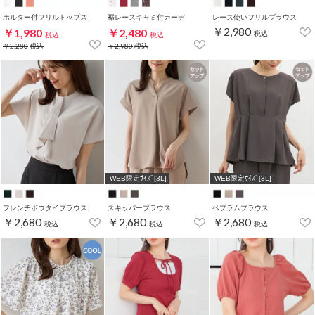
ホルター付フリルトップス
裾レースキャミ付カーデ
レース使いフリルブラウス
￥2,980
￥1,980
￥2,480
税込
税込
税込
￥2,280
税込
￥2,980
税込
WEB限定ｻｲｽﾞ[3L]
WEB限定ｻｲｽﾞ[3L]
フレンチボウタイブラウス
スキッパーブラウス
ペプラムブラウス
￥2,680
￥2,680
￥2,680
税込
税込
税込