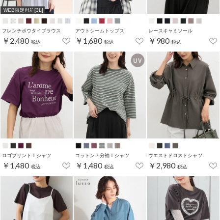
WEB限定ｻｲｽﾞ[3L]
フレンチボウタイブラウス
アウトシームトップス
レースキャミソール
￥2,480
￥1,680
￥980
税込
税込
税込
ロゴプリントＴシャツ
コットン７分袖Ｔシャツ
ウエストドロストシャツ
￥1,480
￥1,480
￥2,980
税込
税込
税込