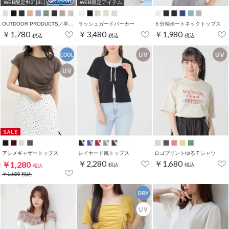
WEB限定ｻｲｽﾞ[3L]
WEB限定アイテム
OUTDOOR PRODUCTS／半袖Ｔシャツ
ラッシュガードパーカー
５分袖ボートネックトップス
￥1,780
￥3,480
￥1,980
税込
税込
税込
アシメギャザートップス
レイヤード風トップス
ロゴプリントゆるＴシャツ
￥2,280
￥1,680
￥1,280
税込
税込
税込
￥1,680
税込