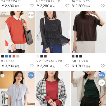
クルーネックニット
レイヤード風Ｔシャツ
裾レースＴシャツ
￥2,680
￥2,280
￥2,280
税込
税込
税込
ニットベスト
シアーペプラムトップス
ベロアトップス
￥3,980
￥2,280
￥1,780
税込
税込
税込