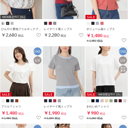
WEB限定ｻｲｽﾞ[3L]
ひんやり裏地フリルネックブラウス
レイヤード風トップス
ボリューム袖トップス
￥2,680
￥2,280
￥1,480
税込
税込
税込
￥1,980
税込
WEB限定ｻｲｽﾞ[3L]
フリルＴシャツ
レイヤード風トップス
きれいめＴシャツ
￥1,480
￥1,980
￥980
税込
税込
税込
￥1,980
税込
￥2,280
税込
￥1,280
税込