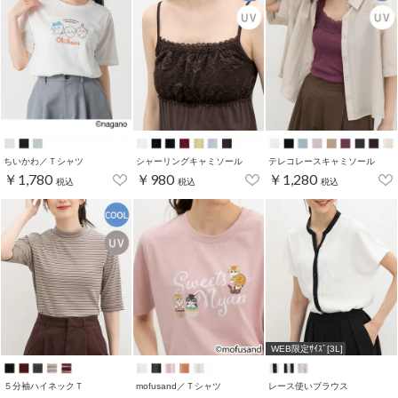
ちいかわ／Ｔシャツ
シャーリングキャミソール
テレコレースキャミソール
￥1,780
￥980
￥1,280
税込
税込
税込
WEB限定ｻｲｽﾞ[3L]
５分袖ハイネックＴ
mofusand／Ｔシャツ
レース使いブラウス