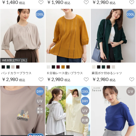
￥1,480
￥1,980
￥2,980
税込
税込
税込
WEB限定ｻｲｽﾞ[3L]
バンドカラーブラウス
６分袖レース使いブラウス
麻混ポケ付ゆるシャツ
￥2,980
￥2,980
￥2,980
税込
税込
税込