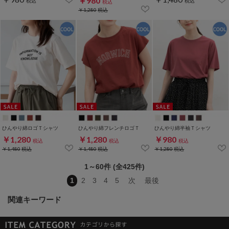
￥980
税込
税込
税込
￥1,280
税込
ひんやり綿ロゴＴシャツ
ひんやり綿フレンチロゴＴ
ひんやり綿半袖Ｔシャツ
￥1,280
￥1,280
￥980
税込
税込
税込
￥1,480
税込
￥1,480
税込
￥1,280
税込
1～60件 (全425件)
1
2
3
4
5
次
最後
関連キーワード