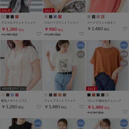
アニマルプリントＴシャツ
フルーツプリントＴシャツ
フードプリントゆるＴ
￥1,480
￥1,280
￥980
税込
税込
税込
￥1,480
税込
￥1,280
税込
WEB限定ｻｲｽﾞ[3L]
配色メロートップス
フォトプリントＴシャツ
フレンチ袖ゆるチュニック
￥1,280
￥1,480
￥1,480
税込
税込
税込
￥1,780
税込