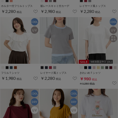
ホルター付フリルトップス
裾レースキャミ付カーデ
レイヤード風トップス
￥2,280
￥2,980
￥2,280
税込
税込
税込
WEB限定ｻｲｽﾞ[3L]
フリルＴシャツ
レイヤード風トップス
きれいめＴシャツ
￥1,980
￥2,280
￥980
税込
税込
税込
￥1,280
税込