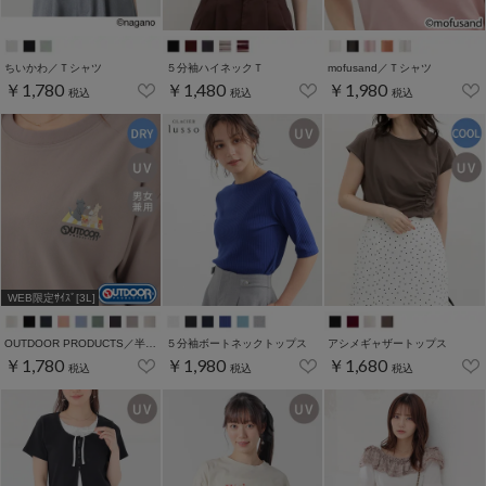
ちいかわ／Ｔシャツ
５分袖ハイネックＴ
mofusand／Ｔシャツ
￥1,780
￥1,480
￥1,980
税込
税込
税込
WEB限定ｻｲｽﾞ[3L]
OUTDOOR PRODUCTS／半袖Ｔシャツ
５分袖ボートネックトップス
アシメギャザートップス
￥1,780
￥1,980
￥1,680
税込
税込
税込