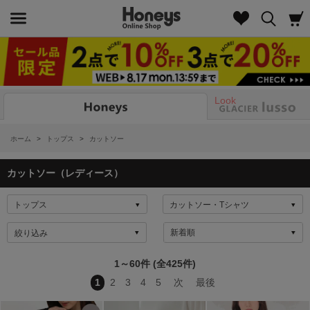
Look
ホーム
>
トップス
>
カットソー
カットソー（レディース）
絞り込み
1～60件 (全425件)
1
2
3
4
5
次
最後