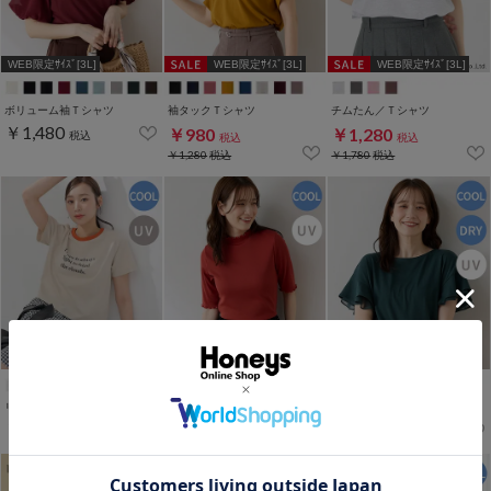
WEB限定ｻｲｽﾞ[3L]
WEB限定ｻｲｽﾞ[3L]
WEB限定ｻｲｽﾞ[3L]
ボリューム袖Ｔシャツ
袖タックＴシャツ
チムたん／Ｔシャツ
￥1,480
￥980
￥1,280
税込
税込
税込
￥1,280
税込
￥1,780
税込
WEB限定ｻｲｽﾞ[3L]
リンガーＴシャツ
５分袖メローハイネックＴ
フリル袖Ｔシャツ
￥1,280
￥1,480
￥1,280
税込
税込
税込