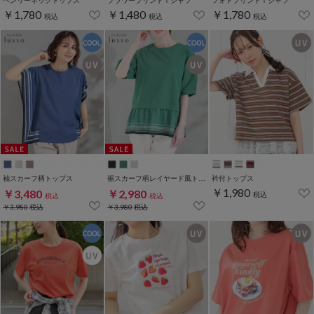
ヘンリーネックトップス
フラワープリントＴシャツ
フォトプリントＴシャツ
￥1,780
￥1,480
￥1,780
税込
税込
税込
袖スカーフ柄トップス
裾スカーフ柄レイヤード風トップス
衿付トップス
￥1,980
￥3,480
￥2,980
税込
税込
税込
￥3,980
税込
￥3,980
税込