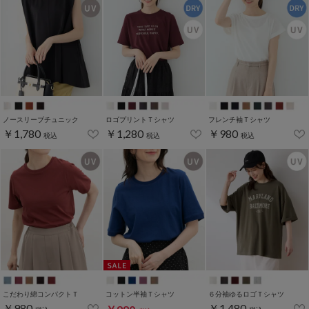
ノースリーブチュニック
ロゴプリントＴシャツ
フレンチ袖Ｔシャツ
￥1,780
￥1,280
￥980
税込
税込
税込
こだわり綿コンパクトＴ
コットン半袖Ｔシャツ
６分袖ゆるロゴＴシャツ
￥980
￥1,480