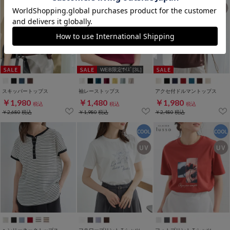
WEB限定ｻｲｽﾞ[3L]
スキッパートップス
袖レーストップス
アクセ付ドルマントップス
￥1,980
￥1,480
￥1,980
税込
税込
税込
￥2,680
税込
￥1,980
税込
￥2,480
税込