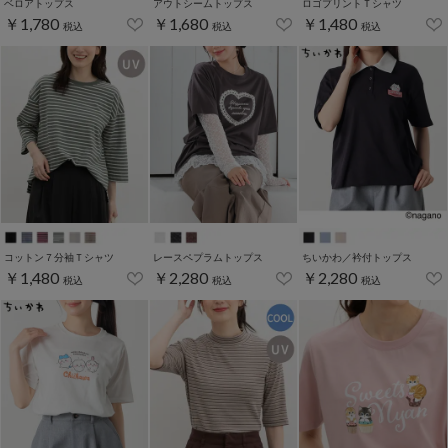
ベロアトップス
アウトシームトップス
ロゴプリントＴシャツ
￥1,780
￥1,680
￥1,480
税込
税込
税込
コットン７分袖Ｔシャツ
レースペプラムトップス
ちいかわ／衿付トップス
￥1,480
￥2,280
￥2,280
税込
税込
税込