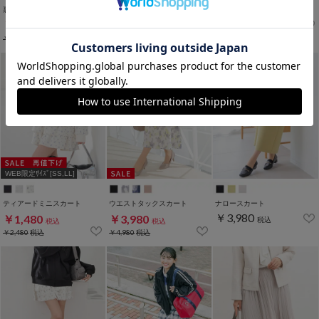
裏地パンツ付ミニスカート
裏地パンツ付スカート
こだわり綿ナロースカート
￥2,980
￥2,280
￥1,980
税込
税込
税込
￥2,980
税込
WEB限定ｻｲｽﾞ[SS,LL]
ティアードミニスカート
ウエストタックスカート
ナロースカート
￥3,980
￥1,480
￥3,980
税込
税込
税込
￥2,480
税込
￥4,980
税込