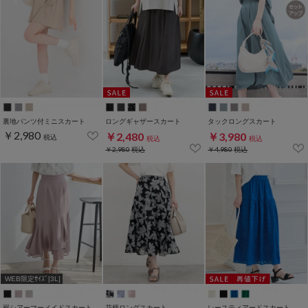
裏地パンツ付ミニスカート
ロングギャザースカート
タックロングスカート
￥2,980
￥2,480
￥3,980
税込
税込
税込
￥2,980
税込
￥4,980
税込
WEB限定ｻｲｽﾞ[3L]
裾シアーマーメイドスカート
花柄ロングスカート
レースティアードスカート