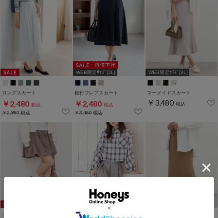
WEB限定ｻｲｽﾞ[3L]
WEB限定ｻｲｽﾞ[3L]
ロングスカート
釦付フレアスカート
マーメイドスカート
￥3,480
￥2,480
￥2,480
税込
税込
税込
￥2,980
税込
￥3,480
税込