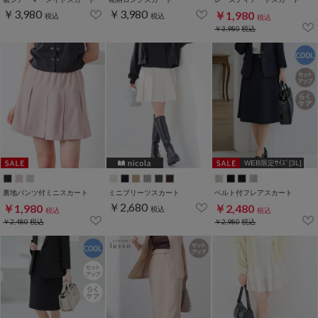
￥3,980
￥3,980
￥1,980
税込
税込
税込
￥3,980
税込
WEB限定ｻｲｽﾞ[3L]
裏地パンツ付ミニスカート
ミニプリーツスカート
ベルト付フレアスカート
￥2,680
￥1,980
￥2,480
税込
税込
税込
￥2,480
税込
￥2,980
税込