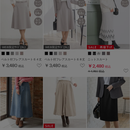
WEB限定ｻｲｽﾞ[3L]
WEB限定ｻｲｽﾞ[3L]
ベルト付フレアスカート６４丈
ベルト付フレアスカート６８丈
ニットスカート
￥3,480
￥3,480
￥2,480
税込
税込
税込
￥4,980
税込