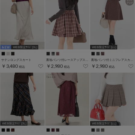
WEB限定ｻｲｽﾞ[3L]
WEB限定ｻｲｽﾞ[LL]
サテンロングスカート
裏地パンツ付レースアップスカート
裏地パンツ付ミニフレアスカート
￥3,480
￥2,980
￥2,980
税込
税込
税込
WEB限定ｻｲｽﾞ[3L]
WEB限定ｻｲｽﾞ[LL]