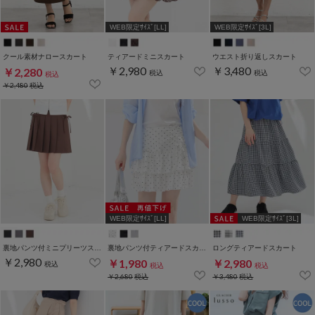
WEB限定ｻｲｽﾞ[LL]
WEB限定ｻｲｽﾞ[3L]
クール素材ナロースカート
ティアードミニスカート
ウエスト折り返しスカート
￥2,980
￥3,480
￥2,280
税込
税込
税込
￥2,480
税込
WEB限定ｻｲｽﾞ[LL]
WEB限定ｻｲｽﾞ[3L]
裏地パンツ付ミニプリーツスカート
裏地パンツ付ティアードスカート
ロングティアードスカート
￥2,980
￥1,980
￥2,980
税込
税込
税込
￥2,680
税込
￥3,480
税込