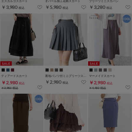
エスカルゴスカート
オパール加工花柄スカート
プリーツミニスカパン
￥3,980
￥5,980
￥3,280
税込
税込
税込
ティアードスカート
裏地パンツ付ミニプリーツスカート
マーメイドスカート
￥2,980
￥2,980
￥2,980
税込
税込
税込
￥3,980
税込
￥4,480
税込