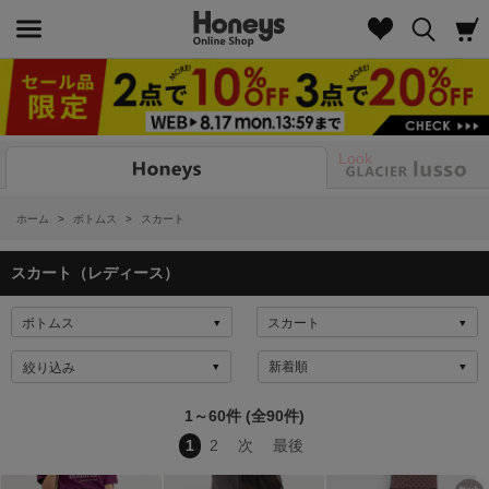
Look
ホーム
>
ボトムス
>
スカート
スカート（レディース）
絞り込み
1～60件 (全90件)
1
2
次
最後