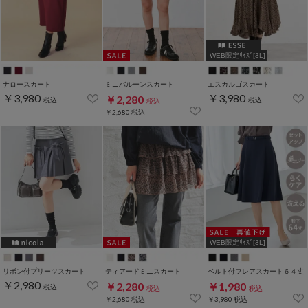
WEB限定ｻｲｽﾞ[3L]
ナロースカート
ミニバルーンスカート
エスカルゴスカート
￥3,980
￥3,980
￥2,280
税込
税込
税込
￥2,680
税込
WEB限定ｻｲｽﾞ[3L]
リボン付プリーツスカート
ティアードミニスカート
ベルト付フレアスカート６４丈
￥2,980
￥2,280
￥1,980
税込
税込
税込
￥2,680
税込
￥3,980
税込