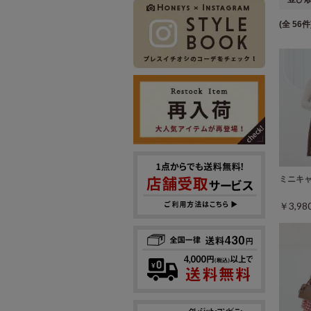
(全 56件
ミニキ
￥3,9