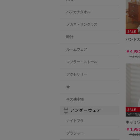
ハンカチタオル
メガネ・サングラス
時計
バンド
ルームウェア
￥4,9
￥6,9
マフラー・ストール
アクセサリー
傘
その他小物
WEB限定ｻ
ナイトブラ
キャミ
￥1,9
ブラジャー
￥2,6