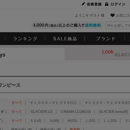
ようこそ ゲスト 様
お気に入
Look
ワンピース
：
すべて
￥１,０００～￥１,９９９(11)
￥２,０００～￥２,９９９(22
ンド：
すべて
GLACIER(12)
CINEMA CLUB(10)
GLACIER lusso(9)
ズ：
すべて
ＳＳ(4)
Ｓ(48)
Ｍ(55)
Ｌ(55)
ＬＬ(53)
３Ｌ
順：
価格が安い順
価格が高い順
新着順