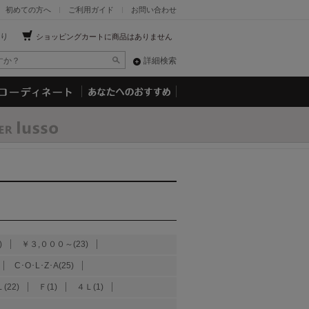
初めての方へ
ご利用ガイド
お問い合わせ
り
ショッピングカートに商品はありません
詳細検索
)
￥３,０００～(23)
C･O･L･Z･A(25)
(22)
Ｆ(1)
４Ｌ(1)