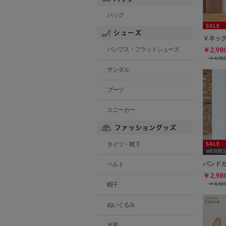
バッグ
Ｖネッ
￥2,9
パンプス・フラットシューズ
￥4,9
サンダル
ブーツ
スニーカー
タイツ・靴下
WEB限定ｻ
バンド
ベルト
￥2,9
￥4,4
帽子
ぬいぐるみ
水着