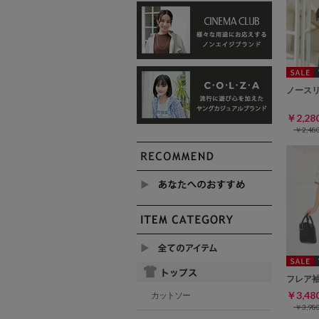
ノース
￥2,2
￥2,4
フレア
￥3,4
カットソー
￥3,9