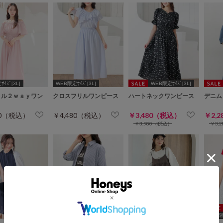
ｲｽﾞ[3L]
WEB限定ｻｲｽﾞ[3L]
WEB限定ｻｲｽﾞ[3L]
ョル２ｗａｙワン
クロスフリルワンピース
ハートネックワンピース
デニム
80（税込）
￥4,480（税込）
￥3,480（税込）
￥2,
￥3,980（税込）
￥3,
WEB限定