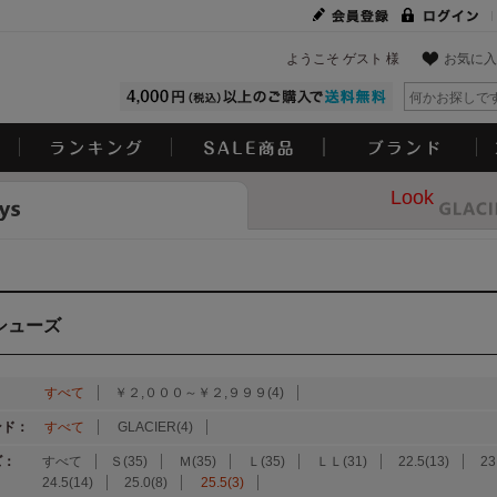
ようこそ ゲスト 様
お気に入
Look
シューズ
：
すべて
￥２,０００～￥２,９９９(4)
ンド：
すべて
GLACIER(4)
ズ：
すべて
Ｓ(35)
Ｍ(35)
Ｌ(35)
ＬＬ(31)
22.5(13)
23
24.5(14)
25.0(8)
25.5(3)