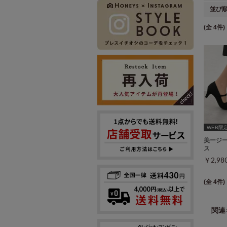
並び
(全 4件)
WEB限定ｻ
美ージ
ス
￥2,9
(全 4件)
関連