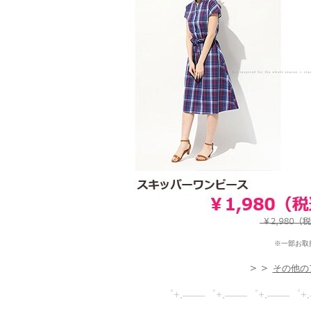
※一部お取
＞＞
その他の
゜+.――゜+.――゜+.――゜+