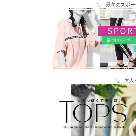
＼ 最旬のスポー
＼ 大人