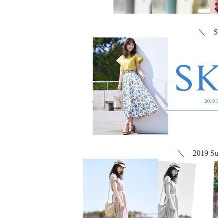
＼ S
＼ 2019 S