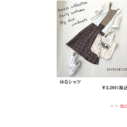
＞＞
他のｺ