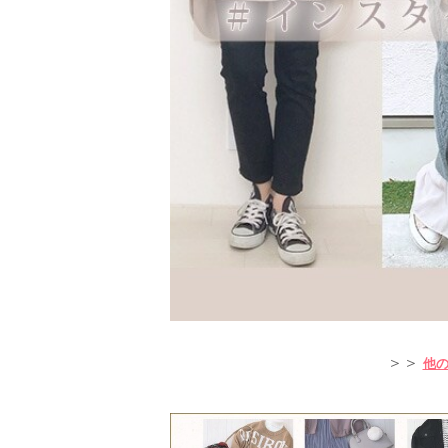
＞＞
他のｺ