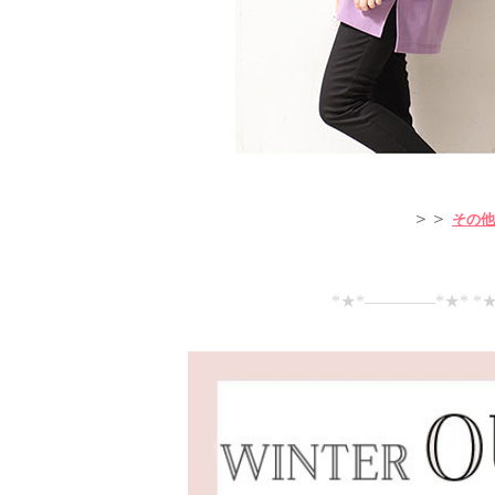
＞＞
その他
*★*――――*★* *