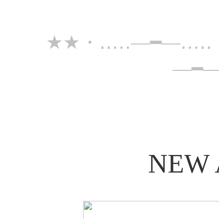
★★・‥…―━―…‥
―━
NEW 