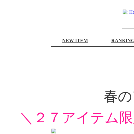
NEW ITEM
RANKIN
春の
＼２７アイテム限