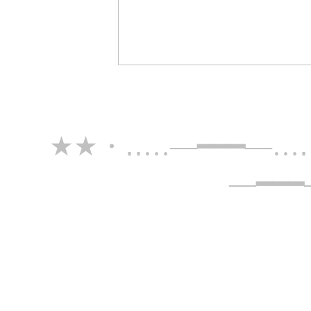
★★・‥…―━━━―…
―━━