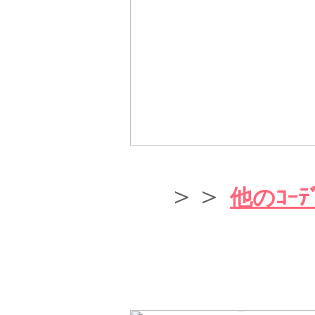
＞＞
他のｺｰﾃﾞ