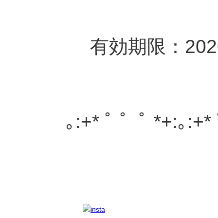
有効期限：202
｡:+* ﾟ ゜ﾟ *+:｡:+*