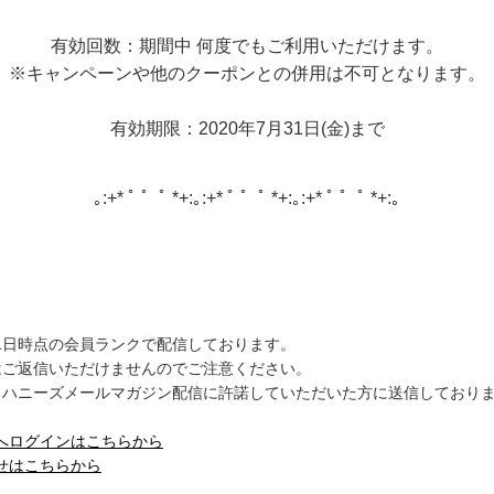
有効回数：期間中 何度でもご利用いただけます。
※キャンペーンや他のクーポンとの併用は不可となります。
有効期限：2020年7月31日(金)まで
｡:+* ﾟ ゜ﾟ *+:｡:+* ﾟ ゜ﾟ *+:｡:+* ﾟ ゜ﾟ *+:｡
月31日時点の会員ランクで配信しております。
はご返信いただけませんのでご注意ください。
、ハニーズメールマガジン配信に許諾していただいた方に送信しており
へログインはこちらから
せはこちらから