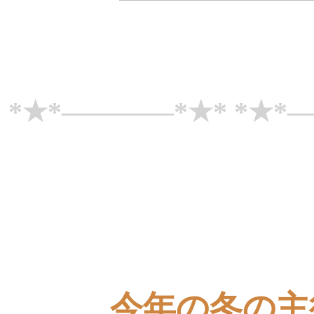
*★*――――*★* *★*
今年の冬の主