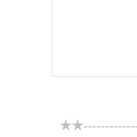
★★-------------