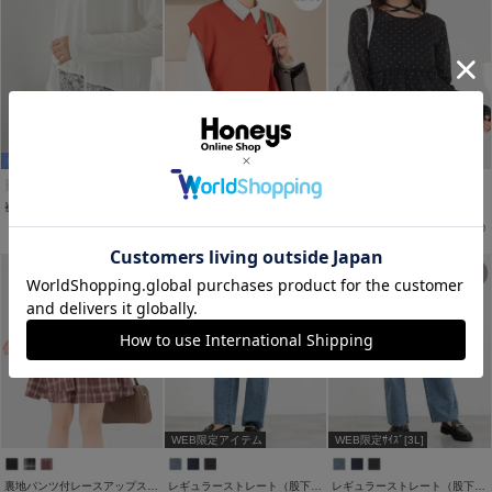
WEB限定ｻｲｽﾞ[3L]
裾レースＴシャツ
ニットベスト
シアーペプラムトップス
￥2,280
￥3,980
￥2,280
税込
税込
税込
WEB限定アイテム
WEB限定ｻｲｽﾞ[3L]
裏地パンツ付レースアップスカート
レギュラーストレート（股下６９ｃｍ）
レギュラーストレート（股下６０ｃｍ）