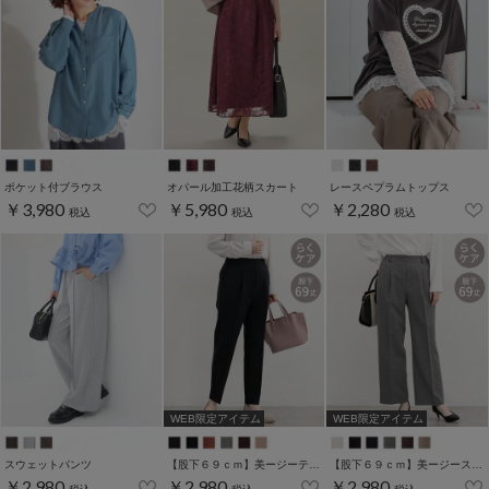
ポケット付ブラウス
オパール加工花柄スカート
レースペプラムトップス
￥3,980
￥5,980
￥2,280
税込
税込
税込
WEB限定アイテム
WEB限定アイテム
スウェットパンツ
【股下６９ｃｍ】美ージーテーパード(股下60/63/66/69cm展開)
【股下６９ｃｍ】美ージーストレート(股下63/66/69cm展開)
￥2,980
￥2,980
￥2,980
税込
税込
税込