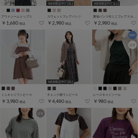
WEB限定ｻｲｽﾞ[3L]
WEB限定ｻｲｽﾞ[LL]
アウトシームトップス
スウェットフレアパンツ
裏地パンツ付ミニフレアスカート
￥1,680
￥2,980
￥2,980
税込
税込
税込
WEB限定ｻｲｽﾞ[3L]
ミニキャミワンピース
チェック柄ワンピース
レースキャミソール
￥3,980
￥4,480
￥980
税込
税込
税込