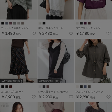
コットン７分袖Ｔシャツ
裾レースキャミソール
ロゴプリントＴシャツ
￥1,480
￥2,480
￥1,480
税込
税込
税込
WEB限定ｻｲｽﾞ[3L]
WEB限定ｻｲｽﾞ[3L]
エスカルゴスカート
レース付キャミワンピース
ウエストドロストシャツ
￥3,980
￥2,980
￥2,980
税込
税込
税込