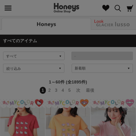
Look
すべてのアイテム
絞り込み
1～60件 (全1895件)
1
2
3
4
5
次
最後