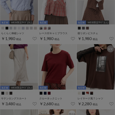
WEB限定ｻｲｽﾞ[3L]
WEB限定ｻｲｽﾞ[LL]
らくらく伸縮シャツ
レース付キャミブラウス
後リボンビスチェ
￥1,980
￥1,980
￥1,980
税込
税込
税込
WEB限定ｻｲｽﾞ[3L]
サテンロングスカート
クルーネックニット
レイヤード風Ｔシャツ
￥3,480
￥2,680
￥2,280
税込
税込
税込