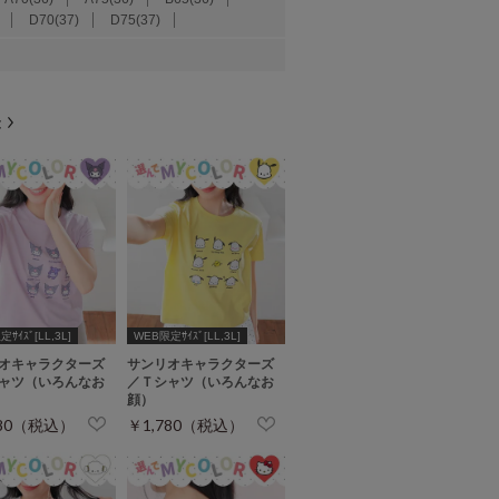
D70(37)
D75(37)
ｻｲｽﾞ[LL,3L]
WEB限定ｻｲｽﾞ[LL,3L]
オキャラクターズ
サンリオキャラクターズ
ャツ（いろんなお
／Ｔシャツ（いろんなお
顔）
780（税込）
￥1,780（税込）