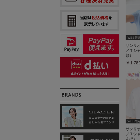
WEB限定ｻ
サンリ
／Ｔシ
顔）
￥1,7
WEB限定ｻ
サンリ
／Ｔシ
んぼ）