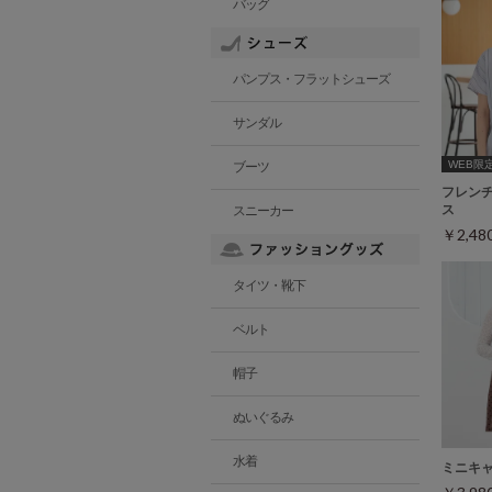
バッグ
パンプス・フラットシューズ
サンダル
WEB限定ｻ
ブーツ
フレン
ス
スニーカー
￥2,4
タイツ・靴下
ベルト
帽子
ぬいぐるみ
水着
ミニキ