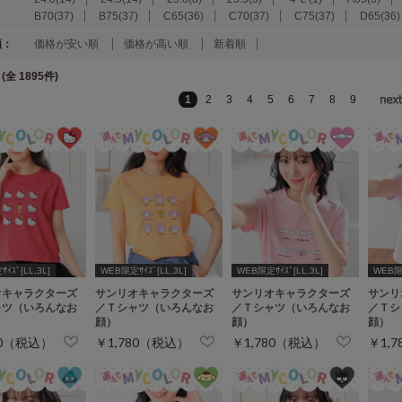
B70(37)
B75(37)
C65(36)
C70(37)
C75(37)
D65(36)
順：
価格が安い順
価格が高い順
新着順
(全 1895件)
1
2
3
4
5
6
7
8
9
ｲｽﾞ[LL,3L]
WEB限定ｻｲｽﾞ[LL,3L]
WEB限定ｻｲｽﾞ[LL,3L]
WEB限定
オキャラクターズ
サンリオキャラクターズ
サンリオキャラクターズ
サンリ
ャツ（いろんなお
／Ｔシャツ（いろんなお
／Ｔシャツ（いろんなお
／Ｔシ
顔）
顔）
顔）
80（税込）
￥1,780（税込）
￥1,780（税込）
￥1,