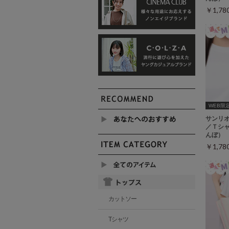
￥1,7
WEB限定ｻ
サンリ
／Ｔシ
んぼ）
￥1,7
カットソー
Tシャツ