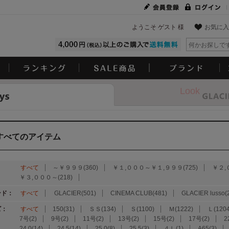
ようこそ ゲスト 様
お気に入
Look
すべてのアイテム
：
すべて
～￥９９９(360)
￥１,０００～￥１,９９９(725)
￥２,
￥３,０００～(218)
ンド：
すべて
GLACIER(501)
CINEMA CLUB(481)
GLACIER lusso(
ズ：
すべて
150(31)
ＳＳ(134)
Ｓ(1100)
Ｍ(1222)
Ｌ(1204
7号(2)
9号(2)
11号(2)
13号(2)
15号(2)
17号(2)
2
24.0(14)
24.5(14)
25.0(8)
25.5(3)
４Ｌ(1)
A65(3)