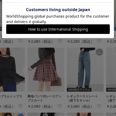
WEB限定ｻｲｽﾞ[3L]
ロングスカート
クルーネックニット
レイヤード風Ｔシャツ
裾レー
80（税込）
￥2,680（税込）
￥2,280（税込）
￥2,
WEB限定アイテム
WEB限定
ペプラムトップス
裏地パンツ付レースアッ
レギュラーストレート
レギュ
プスカート
（股下６９ｃｍ）
（股下
80（税込）
￥2,980（税込）
￥2,680（税込）
￥2,