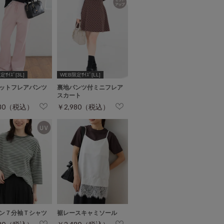
ｻｲｽﾞ[3L]
WEB限定ｻｲｽﾞ[LL]
ットフレアパンツ
裏地パンツ付ミニフレア
スカート
980（税込）
￥2,980（税込）
ン７分袖Ｔシャツ
裾レースキャミソール