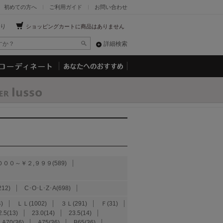
初めての方へ
ご利用ガイド
お問い合わせ
り
ショッピングカートに商品はありません
詳細検索
０００～￥２,９９９(589)
212)
C･O･L･Z･A(698)
)
ＬＬ(1002)
３Ｌ(291)
Ｆ(31)
2.5(13)
23.0(14)
23.5(14)
A70(36)
A75(36)
B65(36)