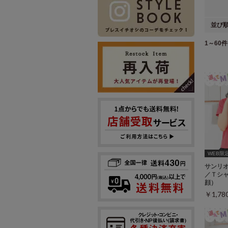
並び
1～60件 
WEB限定ｻ
サンリ
／Ｔシ
顔）
￥1,7