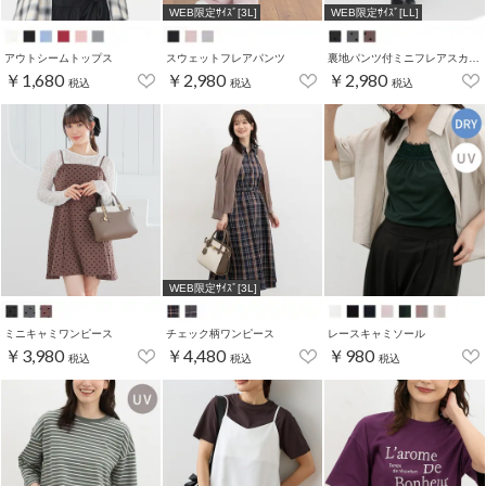
WEB限定ｻｲｽﾞ[3L]
WEB限定ｻｲｽﾞ[LL]
アウトシームトップス
スウェットフレアパンツ
裏地パンツ付ミニフレアスカート
￥1,680
￥2,980
￥2,980
税込
税込
税込
WEB限定ｻｲｽﾞ[3L]
ミニキャミワンピース
チェック柄ワンピース
レースキャミソール
￥3,980
￥4,480
￥980
税込
税込
税込