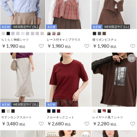
WEB限定ｻｲｽﾞ[3L]
WEB限定ｻｲｽﾞ[LL]
らくらく伸縮シャツ
レース付キャミブラウス
後リボンビスチェ
￥1,980
￥1,980
￥1,980
税込
税込
税込
WEB限定ｻｲｽﾞ[3L]
サテンロングスカート
クルーネックニット
レイヤード風Ｔシャツ
￥3,480
￥2,680
￥2,280
税込
税込
税込