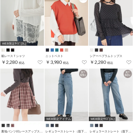
WEB限定ｻｲｽﾞ[3L]
裾レースＴシャツ
ニットベスト
シアーペプラムトップス
￥2,280
￥3,980
￥2,280
税込
税込
税込
WEB限定アイテム
WEB限定ｻｲｽﾞ[3L]
裏地パンツ付レースアップスカート
レギュラーストレート（股下６９ｃｍ）
レギュラーストレート（股下６０ｃｍ）