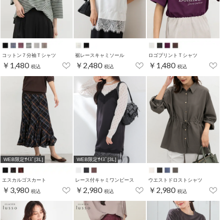
コットン７分袖Ｔシャツ
裾レースキャミソール
ロゴプリントＴシャツ
￥1,480
￥2,480
￥1,480
税込
税込
税込
WEB限定ｻｲｽﾞ[3L]
WEB限定ｻｲｽﾞ[3L]
エスカルゴスカート
レース付キャミワンピース
ウエストドロストシャツ
￥3,980
￥2,980
￥2,980
税込
税込
税込