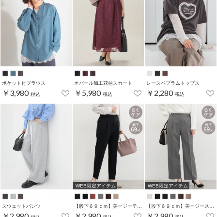
ポケット付ブラウス
オパール加工花柄スカート
レースペプラムトップス
￥3,980
￥5,980
￥2,280
税込
税込
税込
WEB限定アイテム
WEB限定アイテム
スウェットパンツ
【股下６９ｃｍ】美ージーテーパード(股下60/63/66/69cm展開)
【股下６９ｃｍ】美ージーストレート(股下63/66/69cm展開)
￥2,980
￥2,980
￥2,980
税込
税込
税込