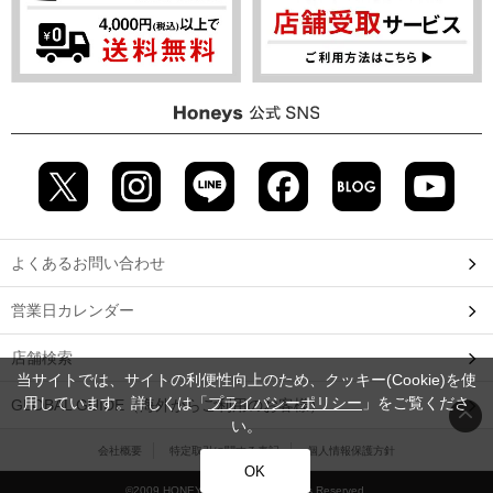
よくあるお問い合わせ
営業日カレンダー
店舗検索
当サイトでは、サイトの利便性向上のため、クッキー(Cookie)を使
用しています。詳しくは「
プライバシーポリシー
」をご覧くださ
GLOBAL GUIDE（海外からご利用のお客様）
い。
会社概要
特定取引に関する表記
個人情報保護方針
OK
©2009 HONEYS CO., LTD. All Rights Reserved.