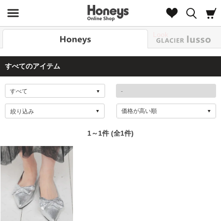
Look
すべてのアイテム
絞り込み
1～1件 (全1件)