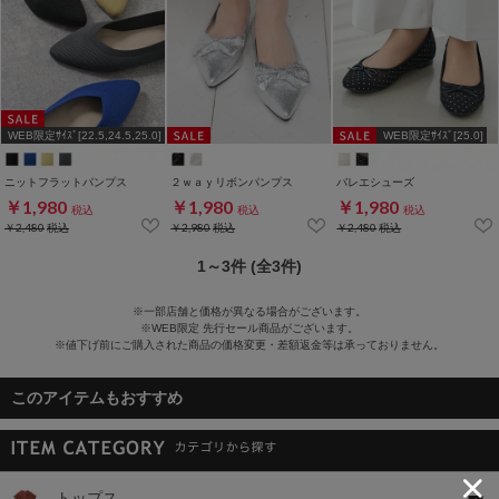
WEB限定ｻｲｽﾞ[22.5,24.5,25.0]
WEB限定ｻｲｽﾞ[25.0]
ニットフラットパンプス
２ｗａｙリボンパンプス
バレエシューズ
￥1,980
￥1,980
￥1,980
税込
税込
税込
￥2,480
税込
￥2,980
税込
￥2,480
税込
1～3件 (全3件)
※一部店舗と価格が異なる場合がございます。
※WEB限定 先行セール商品がございます。
※値下げ前にご購入された商品の価格変更・差額返金等は承っておりません。
このアイテムもおすすめ
トップス