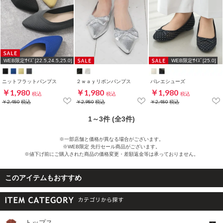
WEB限定ｻｲｽﾞ[22.5,24.5,25.0]
WEB限定ｻｲｽﾞ[25.0]
ニットフラットパンプス
２ｗａｙリボンパンプス
バレエシューズ
￥1,980
￥1,980
￥1,980
税込
税込
税込
￥2,480
税込
￥2,980
税込
￥2,480
税込
1～3件 (全3件)
※一部店舗と価格が異なる場合がございます。
※WEB限定 先行セール商品がございます。
※値下げ前にご購入された商品の価格変更・差額返金等は承っておりません。
このアイテムもおすすめ
トップス