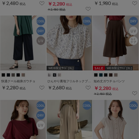
￥2,480
￥1,980
￥2,280
税込
税込
税込
￥2,480
税込
WEB限定ｻｲｽﾞ[3L]
WEB限定ｻｲｽﾞ[3L]
快適クール細身ガウチョ
ひんやり裏地フリルネックブラウス
短め丈ガウチョパンツ
￥2,280
￥2,680
￥2,280
税込
税込
税込
￥2,480
税込