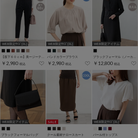
WEB限定ｻｲｽﾞ[3L]
WEB限定ｻｲｽﾞ[3L]
WEB限定アイテム
【股下６０ｃｍ】美ージーテーパード(股下60/63/66/69cm展開)
バンドカラーブラウス
ブラックフォーマル（ノーカラー7～13号）
￥2,980
￥2,980
￥12,800
税込
税込
税込
WEB限定アイテム
WEB限定ｻｲｽﾞ[3L]
ブラックフォーマルバッグ
クール素材ナロースカート
パール付トップス