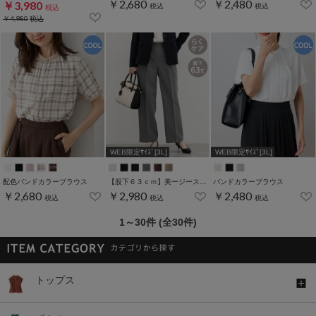
￥2,680
￥2,480
￥3,980
税込
税込
税込
￥4,980
税込
WEB限定ｻｲｽﾞ[3L]
WEB限定ｻｲｽﾞ[3L]
配色バンドカラーブラウス
【股下６３ｃｍ】美ージーストレート(股下63/66/69cm展開)
バンドカラーブラウス
￥2,680
￥2,980
￥2,480
税込
税込
税込
1～30件 (全30件)
トップス