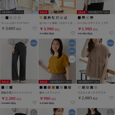
WEB限定アイテム
WEB限定ｻｲｽﾞ[3L]
ラッシュガードパーカー
セパレート浴衣（スカートタイプ）
レースレイヤードトップス
￥3,480
￥3,980
￥1,980
税込
税込
税込
￥4,980
税込
￥2,480
税込
WEB限定ｻｲｽﾞ[3L]
WEB限定ｻｲｽﾞ[3L]
接触冷感ストレートパンツ
袖タックＴシャツ
ウエストタックブラウス
￥2,480
￥2,280
￥980
税込
税込
税込
￥2,680
税込
￥1,280
税込