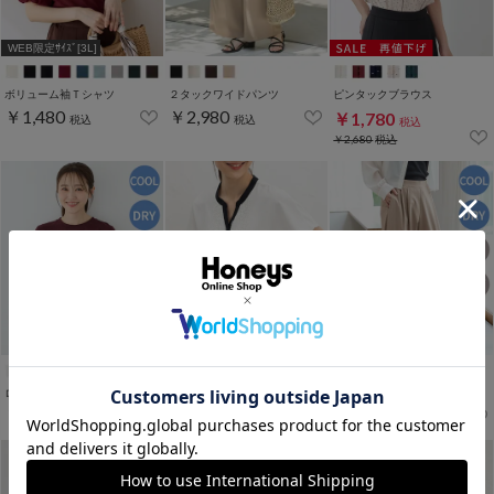
WEB限定ｻｲｽﾞ[3L]
ボリューム袖Ｔシャツ
２タックワイドパンツ
ピンタックブラウス
￥1,480
￥2,980
￥1,780
税込
税込
税込
￥2,680
税込
WEB限定ｻｲｽﾞ[3L]
WEB限定アイテム
ロゴプリントＴシャツ
レース使いブラウス
大人のストレートパンツ
￥1,280
￥2,980
￥2,480
税込
税込
税込