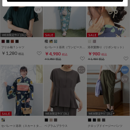
WEB限定ｻｲｽﾞ[3L]
フリル袖Ｔシャツ
セパレート浴衣（ワンピースタイプ）
浴衣髪飾り（リボンセット）
￥1,280
￥4,980
￥980
税込
税込
税込
￥5,980
税込
￥1,480
税込
WEB限定ｻｲｽﾞ[3L]
WEB限定ｻｲｽﾞ[3L]
セパレート浴衣（スカートタイプ）
ペプラムブラウス
クロップドイージーパンツ