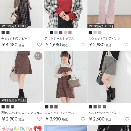
WEB限定ｻｲｽﾞ[3L]
WEB限定ｻｲｽﾞ[3L]
チェック柄ワンピース
アウトシームトップス
スウェットフレアパンツ
￥4,480
￥1,680
￥2,980
税込
税込
税込
WEB限定ｻｲｽﾞ[LL]
裏地パンツ付ミニフレアスカート
ミニキャミワンピース
ベルト付ショートパンツ
￥2,980
￥3,980
￥2,680
税込
税込
税込