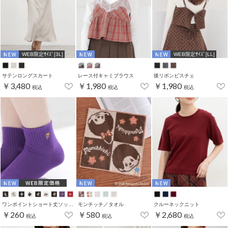
WEB限定ｻｲｽﾞ[3L]
WEB限定ｻｲｽﾞ[LL]
サテンロングスカート
レース付キャミブラウス
後リボンビスチェ
￥3,480
￥1,980
￥1,980
税込
税込
税込
ワンポイントショート丈ソックス
モンチッチ／タオル
クルーネックニット
￥260
￥580
￥2,680
税込
税込
税込