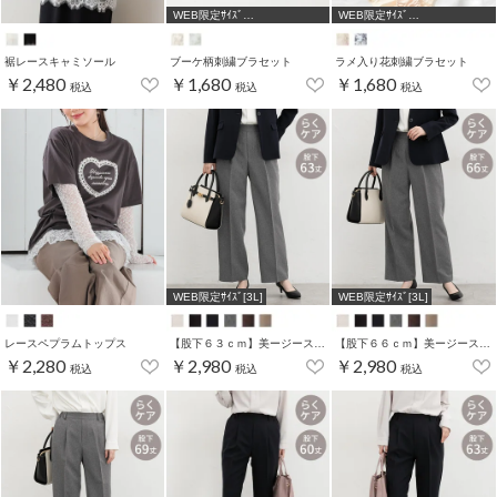
WEB限定ｻｲｽﾞ
WEB限定ｻｲｽﾞ
[A75,B65,C65,D65,D70]
[A75,B65,C65,D65,D70]
裾レースキャミソール
ブーケ柄刺繍ブラセット
ラメ入り花刺繍ブラセット
￥2,480
￥1,680
￥1,680
税込
税込
税込
WEB限定ｻｲｽﾞ[3L]
WEB限定ｻｲｽﾞ[3L]
レースペプラムトップス
【股下６３ｃｍ】美ージーストレート(股下63/66/69cm展開)
【股下６６ｃｍ】美ージーストレート(股下63/66/69cm展開)
￥2,280
￥2,980
￥2,980
税込
税込
税込