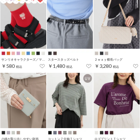
サンリオキャラクターズ／マイカラーソックス
スタースタッズベルト
２ｗａｙ横長バッグ
￥580
￥1,480
￥3,280
税込
税込
税込
小銭が取り出しやすい財布
コットン７分袖Ｔシャツ
ロゴプリントＴシャツ