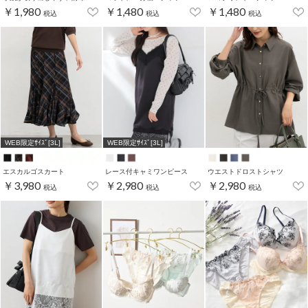
￥1,980
￥1,480
￥1,480
税込
税込
税込
WEB限定ｻｲｽﾞ[3L]
WEB限定ｻｲｽﾞ[3L]
エスカルゴスカート
レース付キャミワンピース
ウエストドロストシャツ
￥3,980
￥2,980
￥2,980
税込
税込
税込