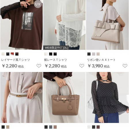
WEB限定ｻｲｽﾞ[3L]
レイヤード風Ｔシャツ
裾レースＴシャツ
リボン使いＡ４トート
￥2,280
￥2,280
￥3,980
税込
税込
税込