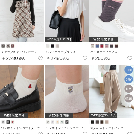
WEB限定ｻｲｽﾞ[3L]
チェックキャミワンピース
バンドカラーブラウス
バイカラーソックス
￥2,980
￥2,480
￥260
税込
税込
税込
WEB限定アイテム
ワンポイントショート丈ソックス
ワンポイントセミショート丈ソックス
大人のストレートパンツ
￥260
￥260
￥2,480