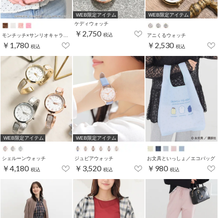
WEB限定アイテム
WEB限定アイテム
ケディウォッチ
￥2,750
税込
モンチッチ×サンリオキャラクターズ／ポーチ
アニくるウォッチ
￥1,780
￥2,530
税込
税込
WEB限定アイテム
WEB限定アイテム
シェルーンウォッチ
ジュビアウォッチ
お文具といっしょ／エコバッグ
￥4,180
￥3,520
￥980
税込
税込
税込