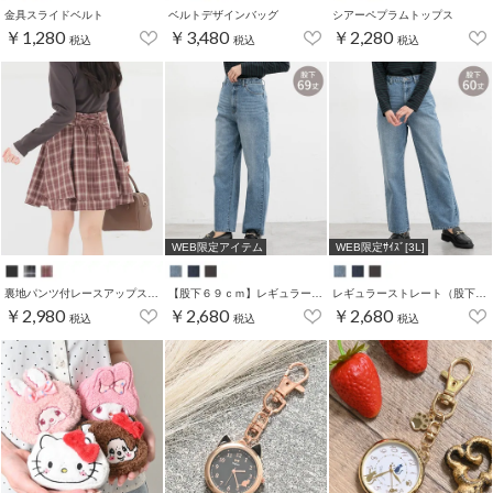
金具スライドベルト
ベルトデザインバッグ
シアーペプラムトップス
￥1,280
￥3,480
￥2,280
税込
税込
税込
WEB限定アイテム
WEB限定ｻｲｽﾞ[3L]
裏地パンツ付レースアップスカート
【股下６９ｃｍ】レギュラーストレート(股下63/69/66/70cm展開)
レギュラーストレート（股下６０ｃｍ）
￥2,980
￥2,680
￥2,680
税込
税込
税込