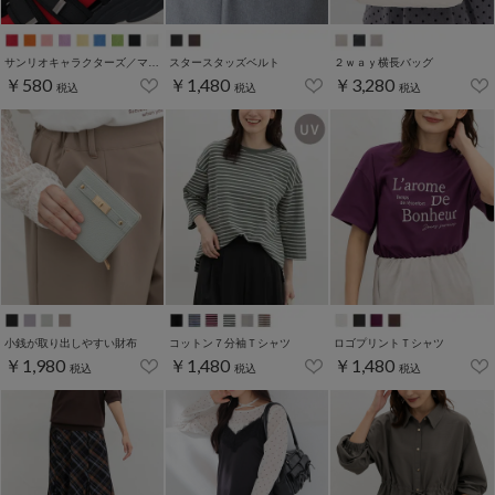
サンリオキャラクターズ／マイカラーソックス
スタースタッズベルト
２ｗａｙ横長バッグ
￥580
￥1,480
￥3,280
税込
税込
税込
小銭が取り出しやすい財布
コットン７分袖Ｔシャツ
ロゴプリントＴシャツ
￥1,980
￥1,480
￥1,480
税込
税込
税込