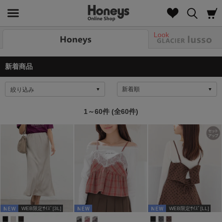
Look
新着商品
絞り込み
1～60件 (全60件)
WEB限定ｻｲｽﾞ[3L]
WEB限定ｻｲｽﾞ[LL]