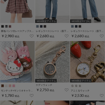
WEB限定アイテム
WEB限定ｻｲｽﾞ[3L]
裏地パンツ付レースアップスカート
レギュラーストレート（股下６９ｃｍ）
レギュラーストレート（股下６０ｃｍ）
￥2,980
￥2,680
￥2,680
税込
税込
税込
WEB限定アイテム
WEB限定アイテム
ケディウォッチ
￥2,750
税込
モンチッチ×サンリオキャラクターズ／ポーチ
アニくるウォッチ
￥1,780
￥2,530
税込
税込