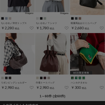
ちいかわ／衿付トップス
ちいかわ／Ｔシャツ
軽量両あおりミニバッグ
￥2,280
￥1,780
￥2,680
税込
税込
税込
リボンビッグショルダー
巾着トートバッグ
ハンカチタオル
￥2,980
￥2,980
￥300
税込
税込
税込
1～60件 (全60件)