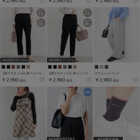
￥2,980
￥2,980
￥2,980
税込
税込
税込
WEB限定ｻｲｽﾞ[3L]
WEB限定アイテム
【股下６６ｃｍ】美ージーテーパード(股下60/63/66/69cm展開)
【股下６９ｃｍ】美ージーテーパード(股下60/63/66/69cm展開)
スウェットパンツ
￥2,980
￥2,980
￥2,980
税込
税込
税込
WEB限定ｻｲｽﾞ[3L]