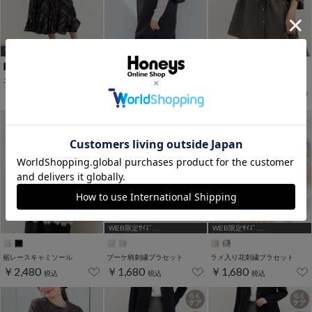
WEB限定ｻｲｽﾞ[3L]
WEB限定ｻｲｽﾞ[3L]
エスカルゴスカート
レース付キャミワンピース
ウエストドロストシャツ
￥3,980
￥2,980
￥2,980
税込
税込
税込
WEB限定ｻｲｽﾞ
WEB限定ｻｲｽﾞ
[A75,B65,C65,D65,D70]
[A75,B65,C65,D65,D70]
裾レースキャミソール
ブーケ柄刺繍ブラセット
ラメ入り花刺繍ブラセット
￥2,480
￥1,680
￥1,680
税込
税込
税込