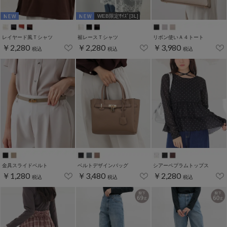
WEB限定ｻｲｽﾞ[3L]
レイヤード風Ｔシャツ
裾レースＴシャツ
リボン使いＡ４トート
￥2,280
￥2,280
￥3,980
税込
税込
税込
金具スライドベルト
ベルトデザインバッグ
シアーペプラムトップス
￥1,280
￥3,480
￥2,280
税込
税込
税込