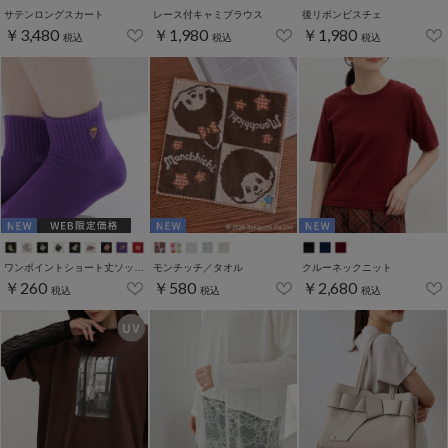
サテンロングスカート
レース付キャミブラウス
後リボンビスチェ
￥3,480
￥1,980
￥1,980
税込
税込
税込
ワンポイントショート丈ソックス
モンチッチ／タオル
クルーネックニット
￥260
￥580
￥2,680
税込
税込
税込