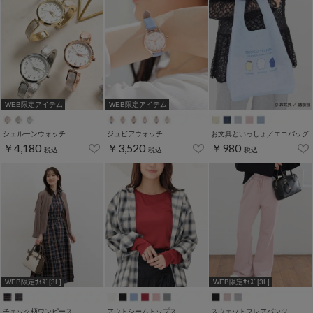
WEB限定アイテム
WEB限定アイテム
シェルーンウォッチ
ジュビアウォッチ
お文具といっしょ／エコバッグ
￥4,180
￥3,520
￥980
税込
税込
税込
WEB限定ｻｲｽﾞ[3L]
WEB限定ｻｲｽﾞ[3L]
チェック柄ワンピース
アウトシームトップス
スウェットフレアパンツ