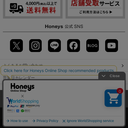
よくあるお問い合わせ
営業日カレンダー
店舗検索
当サイトでは、サイトの利便性向上のため、クッキー(Cookie)を使
用しています。詳しくは「
プライバシーポリシー
」をご覧くださ
GLOBAL GUIDE（海外からご利用のお客様）
い。
会社概要
特定取引に関する表記
個人情報保護方針
OK
©2009 HONEYS CO., LTD. All Rights Reserved.