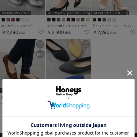
WEB限定ｻｲｽﾞ[25.0]
WEB限定ｻｲｽﾞ[24.5,25.0,25.5]
WEB限定ｻｲｽﾞ[25.0,25.5]
はっ水バレエシューズ
美ージーポインテッドトゥパンプス
美ージーアーモンドトゥパンプス
￥2,480
￥2,980
￥2,980
税込
税込
税込
WEB限定ｻｲｽﾞ[25.0]
WEB限定ｻｲｽﾞ[22.5,24.5,25.0]
やわラク撥水ポインテッドパンプス
ニットフラットパンプス
￥2,480
￥1,980
税込
税込
￥2,480
税込
1～8件 (全8件)