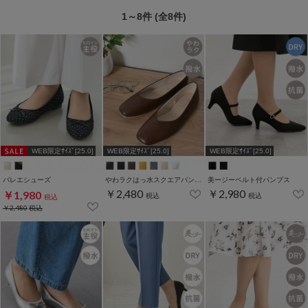
1～8件 (全8件)
WEB限定ｻｲｽﾞ[25.0]
WEB限定ｻｲｽﾞ[25.0]
WEB限定ｻｲｽﾞ[25.0]
バレエシューズ
やわラクはっ水スクエアパンプス
美ージーベルト付パンプス
￥2,480
￥2,980
￥1,980
税込
税込
税込
￥2,480
税込