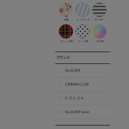
花柄
ストライプ
ボーダー
チェック柄
ドット柄
その他
ブランド
GLACIER
CINEMA CLUB
C･O･L･Z･A
GLACIER lusso