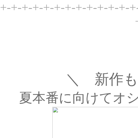
+-+-+-+-+-+-+-+-+-+-+-+-+
＼ 新作も
夏本番に向けてオシ