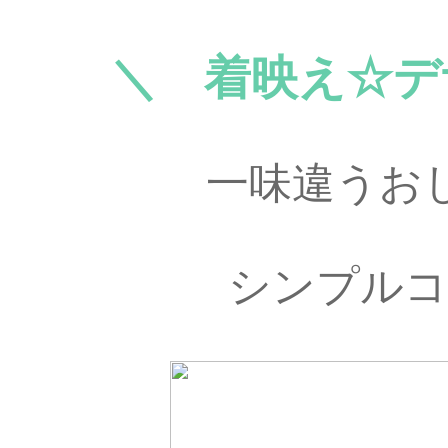
＼ 着映え☆デ
一味違うお
シンプルコ