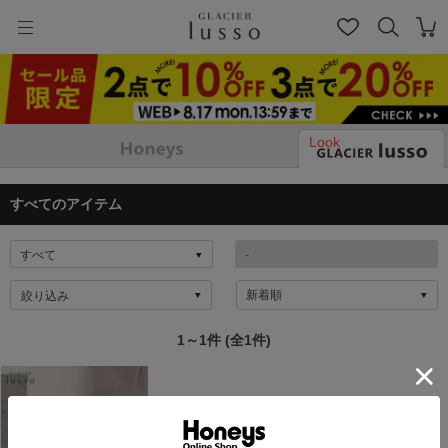
Look
すべてのアイテム
絞り込み
1～1件 (全1件)