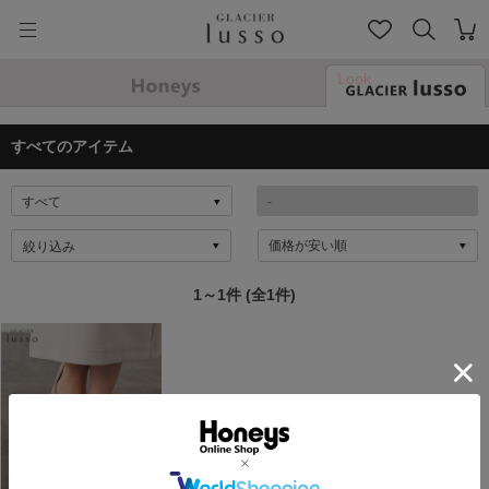
Look
すべてのアイテム
絞り込み
1～1件 (全1件)