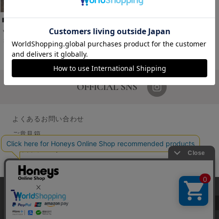
Ｖカットフラットシューズ
￥3,980
税込
1～1件 (全1件)
OFFICIAL SNS
よくあるお問い合わせ
ご意見箱
営業日カレンダー
店舗検索
採用情報
当サイトでは、サイトの利便性向上のため、クッキー(Cookie)を使
GLOBAL GUIDE（海外からご利用のお客様）
用しています。詳しくは「
プライバシーポリシー
」をご覧くださ
い。
企業情報
特定取引に関する表記
個人情報保護方針