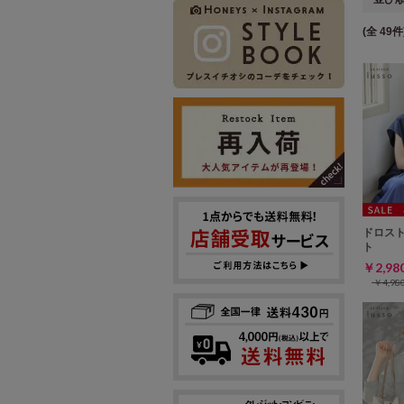
(全 49件
ドロス
ト
￥2,9
￥4,9