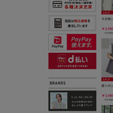
８分袖
￥2,9
￥4,9
後リボ
￥1,9
￥2,9