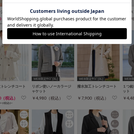
ーンブルゾン
撥水加工フードブルゾン
ショート丈Ｇジャン
レース
80（税込）
￥6,900（税込）
￥3,980（税込）
￥3,
80（税込）
￥7,900（税込）
WEB限定ｻｲｽﾞ[3L]
WEB限定ｻｲｽﾞ[3L]
WEB限定
丈トレンチコート
リボン使いノーカラージ
撥水加工トレンチコート
１つ釦
ャケット
ット
80（税込）
￥4,980（税込）
￥7,900（税込）
￥4,
00（税込）