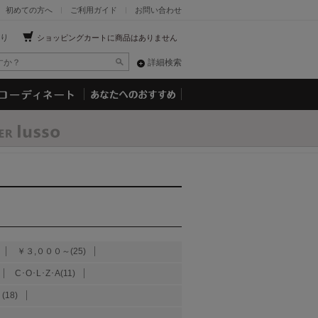
初めての方へ
ご利用ガイド
お問い合わせ
り
ショッピングカートに商品はありません
詳細検索
￥３,０００～(25)
C･O･L･Z･A(11)
(18)