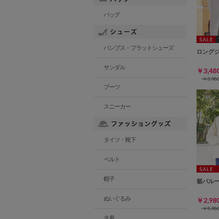
バッグ
パンプス・フラットシューズ
ロング
サンダル
￥3,4
￥3,9
ブーツ
スニーカー
タイツ・靴下
ベルト
帽子
裾バル
ぬいぐるみ
￥2,9
￥5,9
水着