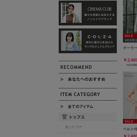
WEB限定ｻ
テーラ
￥2,4
￥3,9
カットソー
ベルト
￥2,4