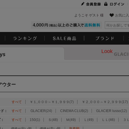
ようこそ ゲスト 様
お気に入
Look
アウター
：
すべて
￥１,０００～￥１,９９９(7)
￥２,０００～￥２,９９９(17)
ンド：
すべて
GLACIER(24)
CINEMA CLUB(2)
GLACIER lusso(12)
ズ：
すべて
150(1)
Ｓ(48)
Ｍ(49)
Ｌ(49)
ＬＬ(46)
３Ｌ
順：
価格が安い順
価格が高い順
新着順