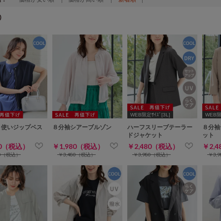
)
WEB限定ｻｲｽﾞ[3L]
WEB限定
ト使いジップベス
８分袖シアーブルゾン
ハーフスリーブテーラー
８分袖
ドジャケット
ット
80（税込）
￥1,980（税込）
￥2,480（税込）
￥2,
80（税込）
￥3,480（税込）
￥3,980（税込）
￥3,