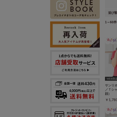
並び
1～60件 
WEB限定ｻ
サンリ
／Ｔシ
顔）
￥1,7