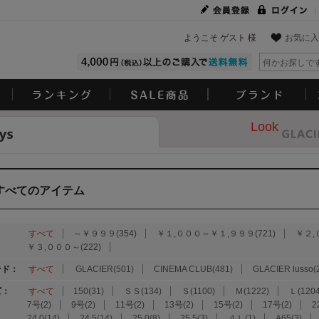
ようこそ ゲスト 様
お気に入
Look
すべてのアイテム
：
すべて
～￥９９９(354)
￥１,０００～￥１,９９９(721)
￥２,
￥３,０００～(222)
ンド：
すべて
GLACIER(501)
CINEMA CLUB(481)
GLACIER lusso(
ズ：
すべて
150(31)
ＳＳ(134)
Ｓ(1100)
Ｍ(1222)
Ｌ(1204
7号(2)
9号(2)
11号(2)
13号(2)
15号(2)
17号(2)
2
24.0(14)
24.5(14)
25.0(8)
25.5(3)
４Ｌ(1)
A65(3)