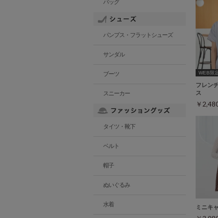
バッグ
パンプス・フラットシューズ
サンダル
WEB限定ｻ
ブーツ
フレン
ス
スニーカー
￥2,4
タイツ・靴下
ベルト
帽子
ぬいぐるみ
水着
ミニキ