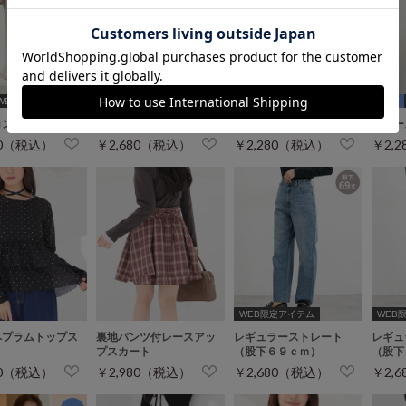
WEB限定ｻｲｽﾞ[3L]
ロングスカート
クルーネックニット
レイヤード風Ｔシャツ
裾レー
80（税込）
￥2,680（税込）
￥2,280（税込）
￥2,
WEB限定アイテム
WEB限定
ペプラムトップス
裏地パンツ付レースアッ
レギュラーストレート
レギュ
プスカート
（股下６９ｃｍ）
（股下
80（税込）
￥2,980（税込）
￥2,680（税込）
￥2,