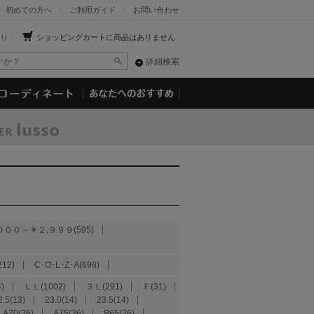
初めての方へ
ご利用ガイド
お問い合わせ
り
ショッピングカートに商品はありません
詳細検索
０００～￥２,９９９(595)
212)
C･O･L･Z･A(698)
)
ＬＬ(1002)
３Ｌ(291)
Ｆ(31)
2.5(13)
23.0(14)
23.5(14)
A70(36)
A75(36)
B65(36)