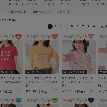
B70(37)
B75(37)
C65(36)
C70(37)
C75(37)
D65(36)
順：
価格が安い順
価格が高い順
新着順
(全 1895件)
1
2
3
4
5
6
7
8
9
ｲｽﾞ[LL,3L]
WEB限定ｻｲｽﾞ[LL,3L]
WEB限定ｻｲｽﾞ[LL,3L]
WEB限定
オキャラクターズ
サンリオキャラクターズ
サンリオキャラクターズ
サンリ
ャツ（いろんなお
／Ｔシャツ（いろんなお
／Ｔシャツ（いろんなお
／Ｔシ
顔）
顔）
顔）
80（税込）
￥1,780（税込）
￥1,780（税込）
￥1,