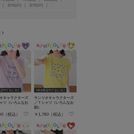
D70(37)
D75(37)
ｻｲｽﾞ[LL,3L]
WEB限定ｻｲｽﾞ[LL,3L]
オキャラクターズ
サンリオキャラクターズ
ャツ（いろんなお
／Ｔシャツ（いろんなお
顔）
780（税込）
￥1,780（税込）