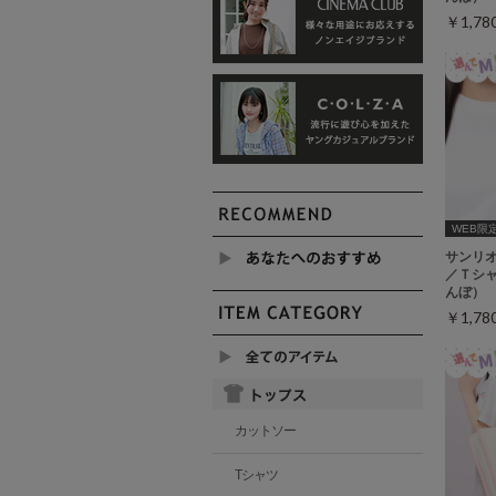
￥1,7
WEB限定ｻ
サンリ
／Ｔシ
んぼ）
￥1,7
カットソー
Tシャツ