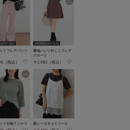
ｻｲｽﾞ[3L]
WEB限定ｻｲｽﾞ[LL]
ットフレアパンツ
裏地パンツ付ミニフレア
スカート
980（税込）
￥2,980（税込）
ン７分袖Ｔシャツ
裾レースキャミソール