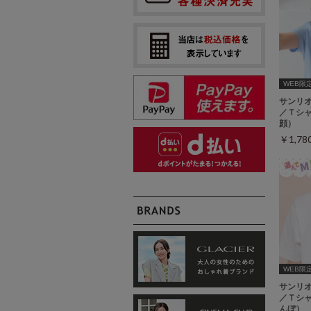
WEB限定ｻ
サンリ
／Ｔシ
顔）
￥1,7
WEB限定ｻ
サンリ
／Ｔシ
んぼ）