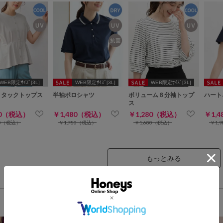
WEB限定ｻｲｽﾞ[3L]
WEB限定ｻｲｽﾞ[3L]
WEB限定ｻｲｽﾞ[3L]
トタックトップス
半袖ポロシャツ
ボリューム６分袖トップ
ハート
ス
80（税込）
￥1,480（税込）
￥1,280（税込）
￥1,
80（税込）
￥1,780（税込）
￥1,680（税込）
￥1,
もっとみる
NEW ARRIVAL
新着商品