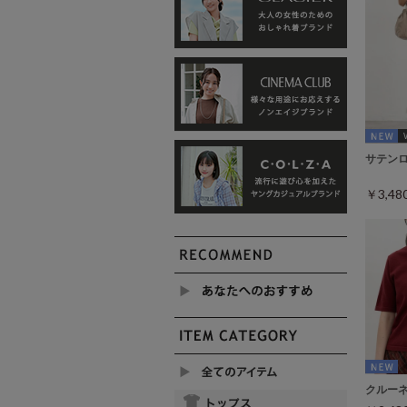
サテン
￥3,4
クルー