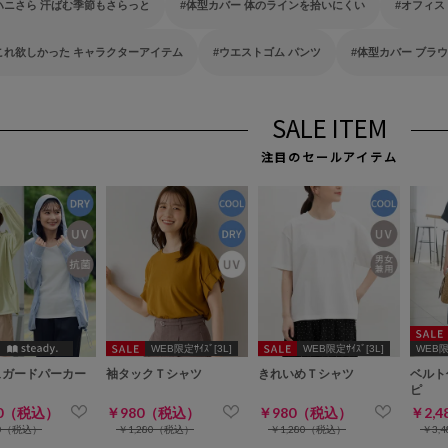
ハニさら 汗ばむ季節もさらっと
体型カバー 体のラインを拾いにくい
オフィス
これ欲しかった キャラクターアイテム
ウエストゴム パンツ
体型カバー ブラ
SALE ITEM
注目のセールアイテム
WEB限定ｻｲｽﾞ[3L]
WEB限定ｻｲｽﾞ[3L]
WEB限定
ュガードパーカー
袖タックＴシャツ
きれいめＴシャツ
ベルト
ピ
80（税込）
￥980（税込）
￥980（税込）
￥2,
80（税込）
￥1,280（税込）
￥1,280（税込）
￥3,