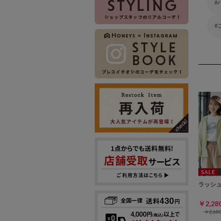
ラッシ
￥2,2
￥2,6