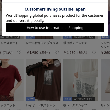
WEB限定ｻｲｽﾞ[3L]
WEB限定ｻｲｽﾞ[LL]
ロングスカート
レース付キャミブラウス
後リボンビスチェ
ワンポ
ソック
80（税込）
￥1,980（税込）
￥1,980（税込）
￥26
WEB限定ｻｲｽﾞ[3L]
ネックニット
レイヤード風Ｔシャツ
裾レースＴシャツ
リボン