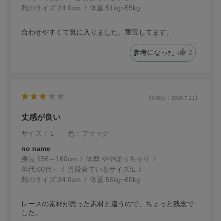
靴のサイズ:
24.0cm
体重:
51kg~55kg
合わせやすくて気に入りました。重宝してます。
参考になった
2
【投稿日：2026.7.21】
丈感が良い
サイズ：Ｌ
色：ブラック
no name
身長:
156～160cm
体型:
ぽっちゃり
年代:
60代～
普段着ているサイズ:
L
靴のサイズ:
24.0cm
体重:
56kg~60kg
レースの素材が思った素材と違うので、ちょっと残念で
した。