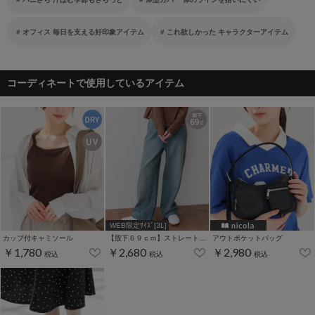
オフィス 毎日を支える好印象アイテム
これ欲しかった キャラクターアイテム
コーディネートで使用しているアイテム
WEB限定ｻｲｽﾞ[3L]
カップ付キャミソール
【股下６９ｃｍ】ストレートパンツ(股下60/63/66/69/72cm展開)
アウトポケットバッグ
￥1,780
￥2,680
￥2,980
税込
税込
税込