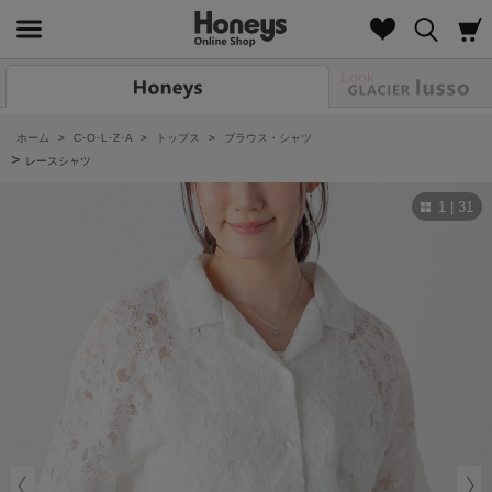
Look
ホーム
>
C･O･L･Z･A
>
トップス
>
ブラウス・シャツ
>
レースシャツ
1 | 31