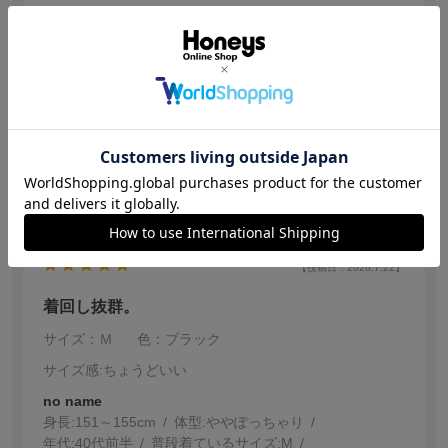
サイズ：Ｓ
色：アイボリー
no name
身長:
161～165cm
身幅はゆったり目。
アイボリーなので差し色インナーで楽しんでいます！！
参考になった
0
【投稿日：2026.7.22】
着回し抜群。
サイズ：Ｍ
色：ブラック
サイズ感
:ちょうどいい
no name
身長:
151～155cm
体型:
ぽっちゃり
年代:
40代前半
普段着ているサイズ:
M