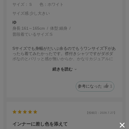
サイズ：Ｓ
色：ホワイト
サイズ感
:少し大きい
ゆ
身長:
161～165cm
体型:
細身
普段着ているサイズ:
S
Sサイズでも身幅がだいぶ余るのでもうワンサイズ下があ
ったら着てみたかったです。襟付きシャツですがダボダ
ボなのとパリッと感が無いからか、かなりカジュアルに
見えます。でもレースの透け感がちょうどよくて柄もか
わいいので満足しています。アイボリーも追加を検討中
続きを読む
です。
参考になった
1
【投稿日：2026.7.27】
インナーに差し色を添えて