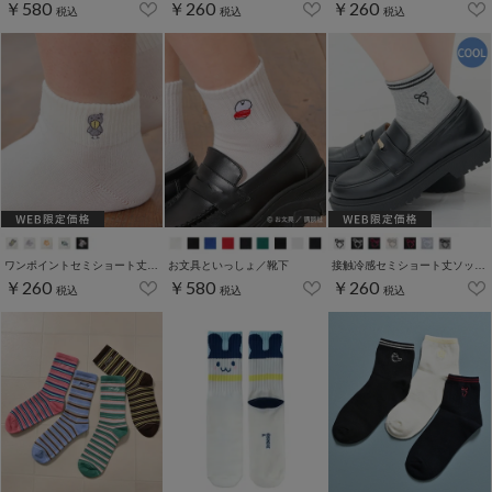
￥580
￥260
￥260
税込
税込
税込
ワンポイントセミショート丈ソックス
お文具といっしょ／靴下
接触冷感セミショート丈ソックス
￥260
￥580
￥260
税込
税込
税込