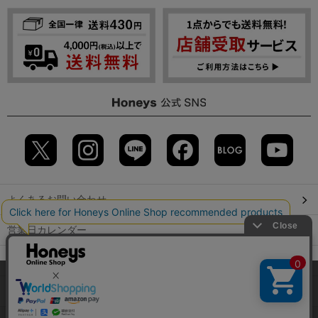
よくあるお問い合わせ
営業日カレンダー
店舗検索
当サイトでは、サイトの利便性向上のため、クッキー(Cookie)を使
用しています。詳しくは「
プライバシーポリシー
」をご覧くださ
GLOBAL GUIDE（海外からご利用のお客様）
い。