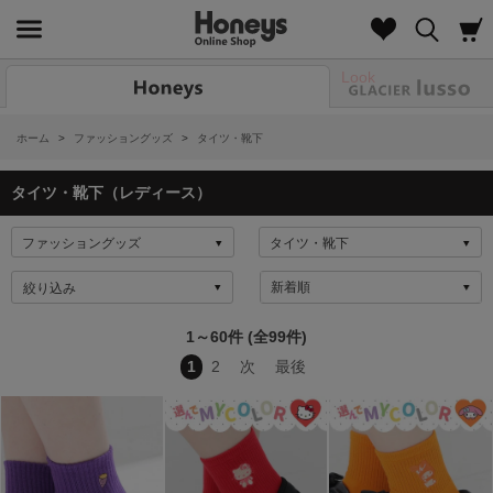
Look
ホーム
>
ファッショングッズ
>
タイツ・靴下
タイツ・靴下（レディース）
絞り込み
1～60件 (全99件)
1
2
次
最後