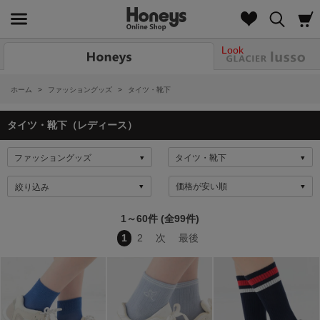
Look
ホーム
>
ファッショングッズ
>
タイツ・靴下
タイツ・靴下（レディース）
絞り込み
1～60件 (全99件)
1
2
次
最後