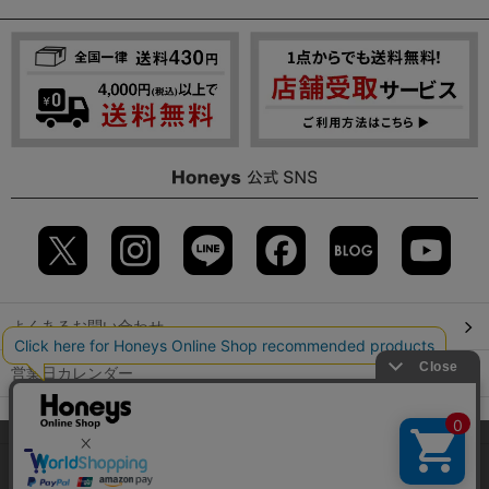
よくあるお問い合わせ
営業日カレンダー
店舗検索
当サイトでは、サイトの利便性向上のため、クッキー(Cookie)を使
用しています。詳しくは「
プライバシーポリシー
」をご覧くださ
GLOBAL GUIDE（海外からご利用のお客様）
い。