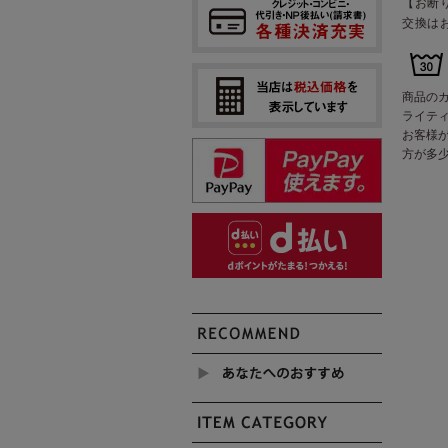
【お断
交換は
商品の
ライテ
お客様
方が多