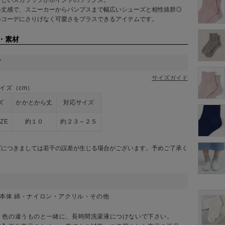
い丈感で、スニーカーからパンプスまで幅広いシューズと相性抜群◎
ルコーデにさりげなく可愛さをプラスできるアイテムです。
・素材
ズ
サイズガイド
イズ（cm）
ズ
かかとから丈
対応サイズ
IZE
約１０
約２３～２５
ズにつきましては若干の誤差が生じる場合がございます。予めご了承く
。
／本体 綿・ナイロン・アクリル・その他
：色の違うものと一緒に、長時間洗濯液につけないで下さい。