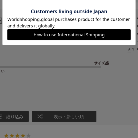
4.7
レビュー
★
5
★
4
187
★
3
レビュー件数：
件
★
2
★
1
サイズ感
きい
絞り込み
表示：新しい順