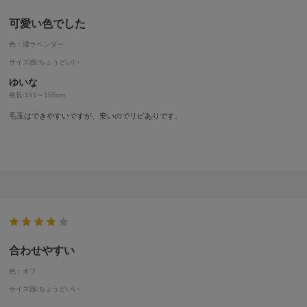
可愛い色でした
色：濃ラベンダー
サイズ感
:ちょうどいい
ゆいな
身長:
151～155cm
毛玉はできやすいですが、安いのでリピありです。
合わせやすい
色：オフ
サイズ感
:ちょうどいい