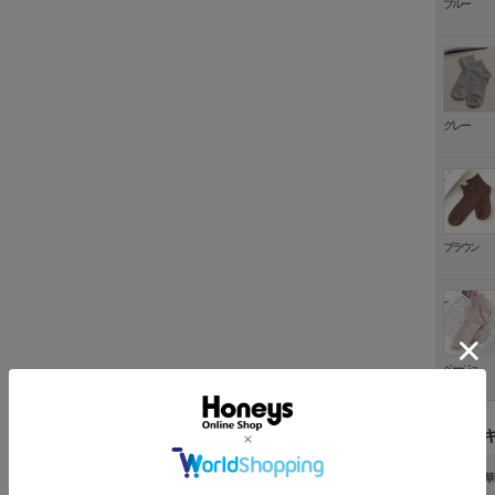
ブルー
グレー
ブラウン
ベージュ
関連
靴下 