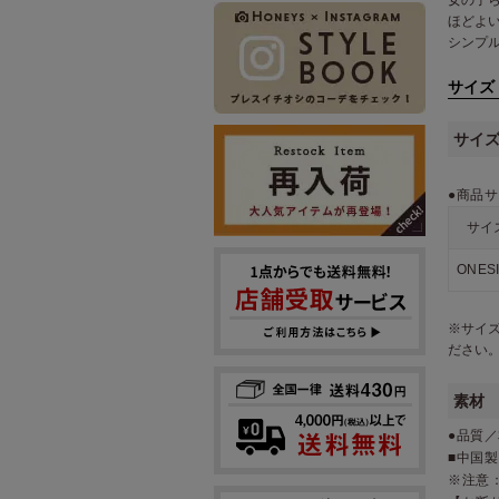
ほどよ
シンプ
サイズ
サイ
●商品サ
サイ
ONES
※サイ
ださい
素材
●品質
■中国製
※注意