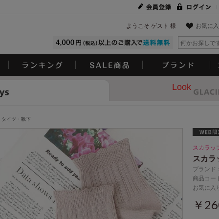
ようこそ ゲスト 様
お気に入
Look
タイツ・靴下
スカラッ
スカラ
ブランド
商品コード
お気に入
￥2