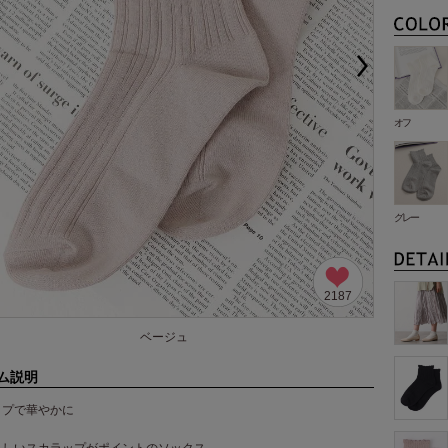
オフ
グレー
2187
ベージュ
ム説明
ップで華やかに
らしいスカラップがポイントのソックス。