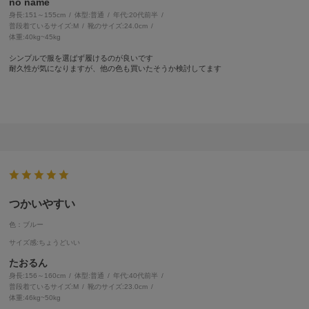
no name
身長:
151～155cm
体型:
普通
年代:
20代前半
普段着ているサイズ:
M
靴のサイズ:
24.0cm
体重:
40kg~45kg
シンプルで服を選ばず履けるのが良いです
耐久性が気になりますが、他の色も買いたそうか検討してます
つかいやすい
色：ブルー
サイズ感
:ちょうどいい
たおるん
身長:
156～160cm
体型:
普通
年代:
40代前半
普段着ているサイズ:
M
靴のサイズ:
23.0cm
体重:
46kg~50kg