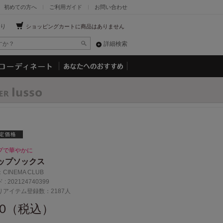
初めての方へ
ご利用ガイド
お問い合わせ
り
ショッピングカートに商品はありません
詳細検索
プで華やかに
ップソックス
：
CINEMA CLUB
 :
202124740399
りアイテム登録数：2187人
60（税込）