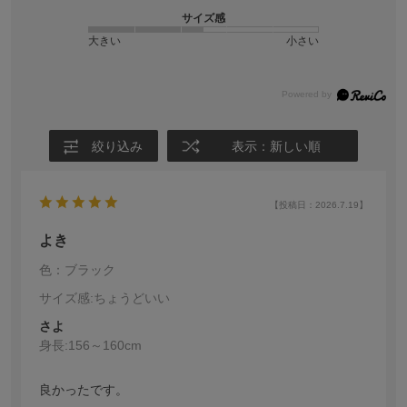
サイズ感
大きい
小さい
絞り込み
表示：新しい順
【投稿日：2026.7.19】
よき
色：ブラック
サイズ感
:ちょうどいい
さよ
身長:
156～160cm
良かったです。