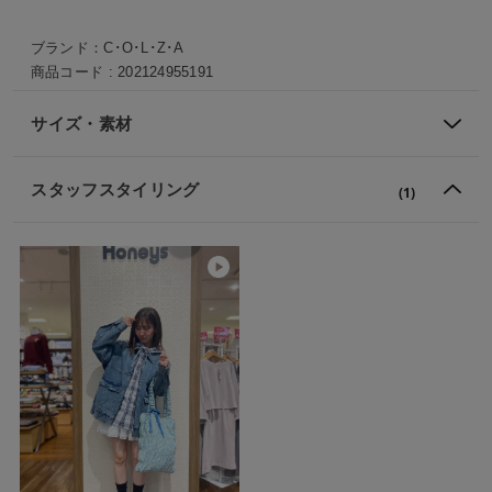
ブランド：
C･O･L･Z･A
商品コード :
202124955191
サイズ・素材
スタッフスタイリング
(1)