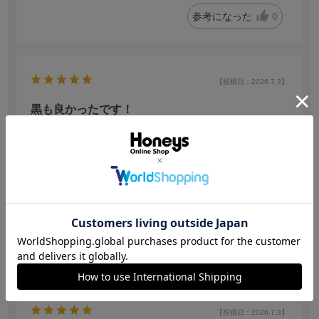
参考になった
0
【投稿日：2026.7.3】
黒も良かったです！
色：ブラック
no name
身長:
156～160cm
悪天候時の運動用に足首保温、保護の為に購入しまし
た！足首が常に温かいので怪我防止にも役立ちます！
参考になった
0
【投稿日：2026.7.3】