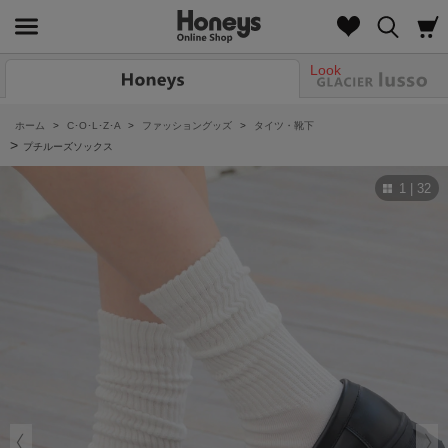
Look
ホーム
>
C･O･L･Z･A
>
ファッショングッズ
>
タイツ・靴下
>
プチルーズソックス
1 | 32