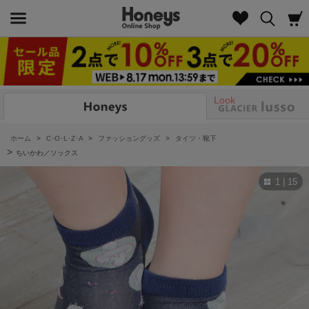
Look
ホーム
>
C･O･L･Z･A
>
ファッショングッズ
>
タイツ・靴下
>
ちいかわ／ソックス
1 | 15