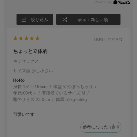
絞り込み
表示：新しい順
【投稿日：2026.6.7】
ちょっと立体的
色：サックス
サイズ感
:少し小さい
RoRo
身長:
151～155cm
体型:
ぽっちゃり
年代:
60代～
普段着ているサイズ:
M
靴のサイズ:
23.0cm
体重:
51kg~55kg
可愛いです
参考になった
0