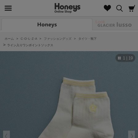
Look
ホーム
>
C･O･L･Z･A
>
ファッショングッズ
>
タイツ・靴下
>
ライン入りワンポイントソックス
1 | 19