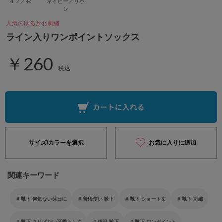
オフ／花
ネイビー／リボ
ン
人気のゆるかわ刺繍
ライン入りワンポイントソックス
￥260
税込
サイズ/カラーを選択
お気に入りに追加
関連キーワード
靴下 何気ない休日に
普段使い 靴下
靴下 ショート丈
靴下 刺繍
靴下 さりげない可愛らしさ
綿混 靴下
靴下 ワンポイント