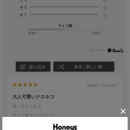
★
2
(0)
★
1
(0)
サイズ感
大きい
小さい
絞り込み
表示：新しい順
【投稿日：2026.5.26】
大人可愛いクロネコ
色：クロ／ネコ
サイズ感
:ちょうどいい
none