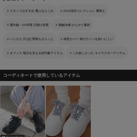
スタッフおすすめ 選ぶならこれ
2026浴衣コレクション 夏映え
紫外線・UV対策 日焼け対策
接触冷感 ひんやり素材
ハニさら 汗ばむ季節もさらっと
体型カバー 体のラインを拾いにくい
オフィス 毎日を支える好印象アイテム
これ欲しかった キャラクターアイテム
コーディネートで使用しているアイテム