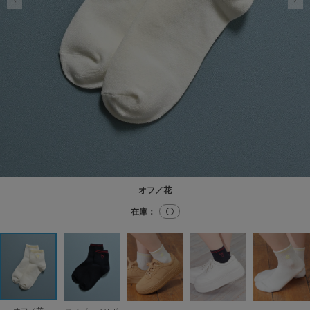
オフ／花
在庫：
〇