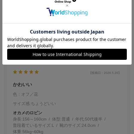
身長:
141～145cm
体型:
普通
年代:
40代前半
普段着ているサイズ:
S
靴のサイズ:
22.5cm
体重:
40kg~45kg
ワンポイントのネコがとても凄く可愛くて、履くのが楽
しみになっちゃう靴下。
参考になった
0
【投稿日：2026.5.26】
かわいい
色：オフ／花
サイズ感
:ちょうどいい
オカメのロビン
身長:
156～160cm
体型:
普通
年代:
50代後半
普段着ているサイズ:
L
靴のサイズ:
24.0cm
体重:
56kg~60kg