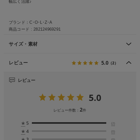
幅広く活躍♪
ブランド：
C･O･L･Z･A
商品コード :
282124969291
サイズ・素材
5.0
レビュー
（2）
レビュー
5.0
2
レビュー件数：
件
★
5
(2)
★
4
(0)
★
3
(0)