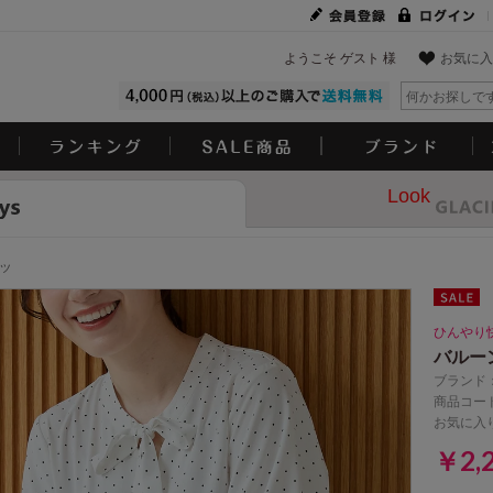
ようこそ ゲスト 様
お気に入
Look
ツ
ひんやり
バルー
ブランド
商品コード
お気に入
￥2