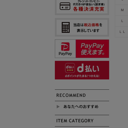
Ｍ
Ｌ
ＬＬ