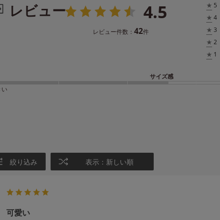
4.5
レビュー
★
5
★
4
42
★
3
レビュー件数：
件
★
2
★
1
サイズ感
きい
絞り込み
表示：新しい順
可愛い