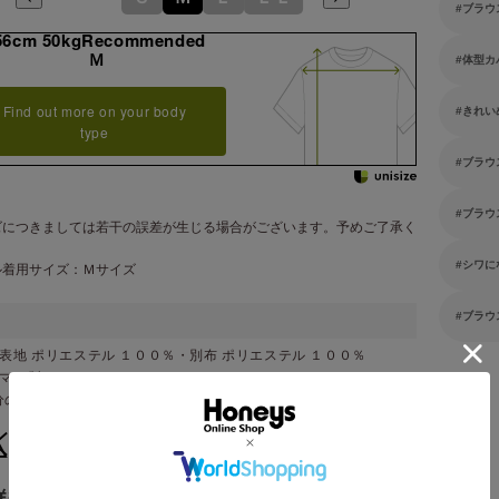
ブラウ
56cm 50kgRecommended
Ｍ
体型カ
Find out more on your body
きれい
type
ブラウ
ブラウ
ズにつきましては若干の誤差が生じる場合がございます。予めご了承く
。
シワに
ル着用サイズ：Ｍサイズ
ブラウ
表地 ポリエステル １００％・別布 ポリエステル １００％
ンマー製
分のみ二枚仕立て