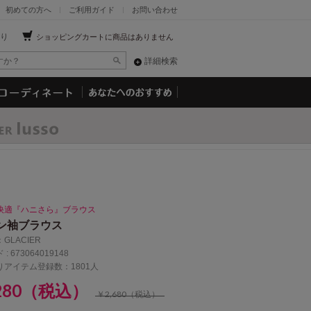
初めての方へ
ご利用ガイド
お問い合わせ
り
ショッピングカートに商品はありません
詳細検索
快適『ハニさら』ブラウス
ン袖ブラウス
：
GLACIER
 :
673064019148
りアイテム登録数：1801人
,280（税込）
￥2,680（税込）