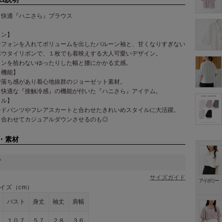
り快適『ハニさら』ブラウス
イン】
シフォンを入れてボリュームを出したバルーン袖と、甘くなりすぎない
ボウタイリボンで、１枚でも着映えする大人可愛いデザイン。
インを拾わないゆったりした幅と腰にかかる丈感。
・機能】
で落ち感があり着心地抜群のジョーゼット素材。
り快適な『接触冷感』の機能が付いた『ハニさら』アイテム。
イル】
ードパンツやフレアスカートと合わせたきれいめスタイルに大活躍。
と合わせてカジュアルダウンさせるのも◎
・素材
ズ
サイズガイド
アイボリー
イズ（cm）
バスト
身丈
袖丈
肩幅
１０７
５７
２８
３６