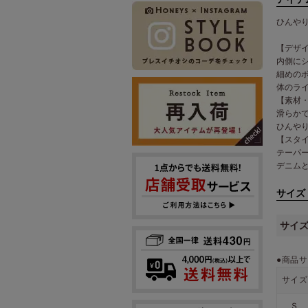
ひんや
【デザ
内側に
細めの
体のラ
【素材
滑らか
ひんや
【スタ
テーパ
デニム
サイズ
サイ
●商品サ
サイズ
Ｓ