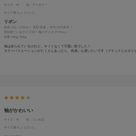
サイズ：Ｍ
色：アイボリー
サイズ感
:ちょうどいい
リボン
身長:
151～155cm
体型:
普通
年代:
20代前半
普段着ているサイズ:
M
靴のサイズ:
22.5cm
体重:
46kg~50kg
袖は絞られているけれど、キツくなくて可愛い形でした！
カラーバリエーションがたくさんあったら、色違いも買いたいです（ブラックとかネイ
袖がかわいい
サイズ：Ｍ
色：コン水玉
サイズ感
:ちょうどいい