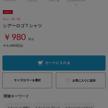
アイボリー
ブラック
パープル
イエローグリー
ン
程よい透け感
シアーロゴＴシャツ
￥980
税込
￥1,480税込
サイズ/カラーを選択
お気に入りに追加
関連キーワード
カットソー 肌触り
カットソー プリント
カットソー レイヤード