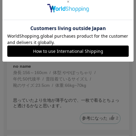
【投稿日：2026.5.21】
思っていたより生地が薄い
サイズ：Ｌ
色：パープル
サイズ感
:ちょうどいい
no name
身長:
156～160cm
体型:
ぽっちゃり
年代:
50代後半
普段着ているサイズ:
L
靴のサイズ:
23.5cm
体重:
66kg~70kg
思っていたより生地が薄手なので、一枚で着るとちょっ
と透けるかなと思います。
参考になった
2