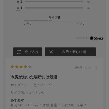
★
2
(0)
★
1
(0)
サイズ感
大きい
小さい
絞り込み
表示：新しい順
【投稿日：2026.7.30】
冷房が効いた場所には最適
サイズ：Ｌ
色：パープル
サイズ感
:ちょうどいい
あすあか
身長:
161～165cm
体型:
普通
年代:
50代前半