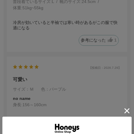
普段着ているサイズ:
L
靴のサイズ:
24.5cm
体重:
51kg~55kg
冷房が効いていると半袖では寒い時があるがこの服で快
適になる
参考になった
1
【投稿日：2026.7.29】
可愛い
サイズ：Ｍ
色：パープル
no name
身長:
156～160cm
落ち着いた良い色です。
参考になった
0