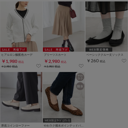
ヒアルロン酸配色カーデ
プリーツスカート
ベーシッククルー丈ソックス
￥260
￥1,980
￥2,980
税込
税込
税込
￥2,980
税込
￥3,980
税込
WEB限定ｻｲｽﾞ[25.0]
厚底コインローファー
わラク撥水ポインテッドパンプス