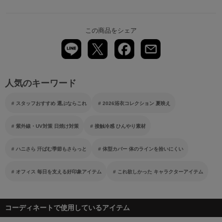
この商品をシェア
人気のキーワード
スタッフおすすめ 選ぶならこれ
2026浴衣コレクション 夏映え
紫外線・UV対策 日焼け対策
接触冷感 ひんやり素材
ハニさら 汗ばむ季節もさらっと
体型カバー 体のラインを拾いにくい
オフィス 毎日を支える好印象アイテム
これ欲しかった キャラクターアイテム
コーディネートで使用しているアイテム