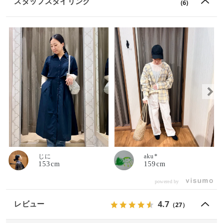
スタッフスタイリング
(6)
じに
aku*
153cm
159cm
powered by
4.7
レビュー
（27）