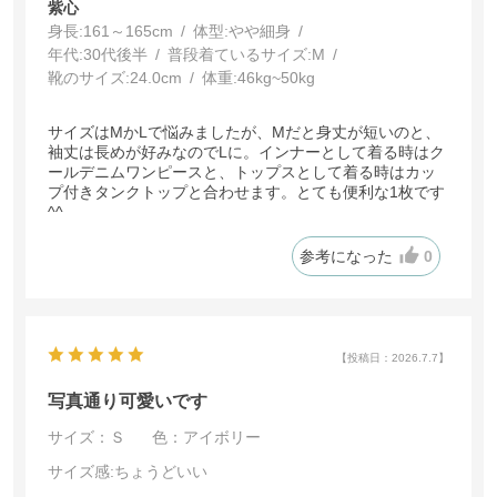
紫心
身長:
161～165cm
体型:
細身
年代:
30代後半
普段着ているサイズ:
M
靴のサイズ:
24.0cm
体重:
46kg~50kg
サイズはMかLで悩みましたが、Mだと身丈が短いのと、
袖丈は長めが好みなのでLに。インナーとして着る時はク
ールデニムワンピースと、トップスとして着る時はカッ
プ付きタンクトップと合わせます。とても便利な1枚です
^^
参考になった
0
【投稿日：2026.7.7】
写真通り可愛いです
サイズ：Ｓ
色：アイボリー
サイズ感
:ちょうどいい