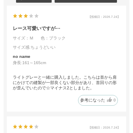
【投稿日：2026.7.24】
レース可愛いですが⋯
サイズ：Ｍ
色：ブラック
サイズ感
:ちょうどいい
no name
身長:
161～165cm
ライトグレーと一緒に購入しました。こちらは首から肩
にかけての縫製が一部良くない部分があり、首回りの形
が歪んでいたので☆マイナス2としました。
参考になった
0
【投稿日：2026.7.24】