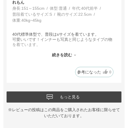
れもん
身長:
151～155cm
体型:
普通
年代:
40代前半
普段着ているサイズ:
S
靴のサイズ:
22.5cm
体重:
40kg~45kg
40代標準体型で、普段はsサイズを着ています。
可愛いいです！インナーも写真と同じようなタイプの物
を着ています。
袖は長いですがそれもまた可愛くて、上にシャツを羽織
って着ても可愛く見えます。
続きを読む
オススメです！
参考になった
0
もっと見る
※レビューの投稿はこの商品をご購入されたお客様に限らせて
いただいております。