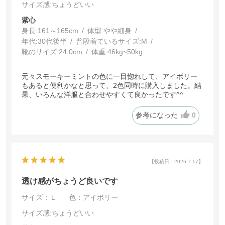
サイズ感
:ちょうどいい
紫心
身長:
161～165cm
体型:
細身
年代:
30代後半
普段着ているサイズ:
M
靴のサイズ:
24.0cm
体重:
46kg~50kg
元々スモーキーミントの色に一目惚れして、アイボリー
もあると便利かなと思って、2色同時に購入しました。結
果、いろんな洋服と合わせやすくて良かったです^^
参考になった
0
【投稿日：2026.7.17】
透け感がちょうど良いです
サイズ：Ｌ
色：アイボリー
サイズ感
:ちょうどいい