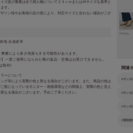
サイズ及び重量は全て婦人物について２３ｃｍまたはＭサイズを基準と
ります。
デザイン性やお客様の足の形により、対応サイズと合わない場合がござ
。
ベージュ
表地 合成皮革
・摩擦により多少色落ちする可能性があります。
り】一度ご使用になられた靴の返品・交換はお受けできません。
は除外)
関連
カラーについて
サンダ
ィング等により実際の色と異なる場合がございます。また、商品の色は
がご覧になっているモニター・画面環境などの関係上、実際の色と見え
少異なる場合がございます。予めご了承ください。
サンダ
サンダ
普段使