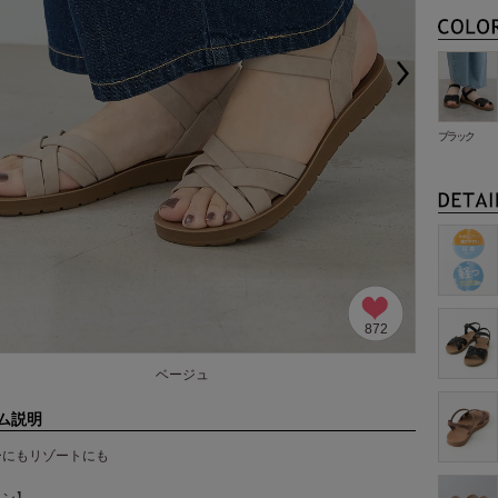
ブラック
872
ベージュ
ム説明
ーにもリゾートにも
イン】