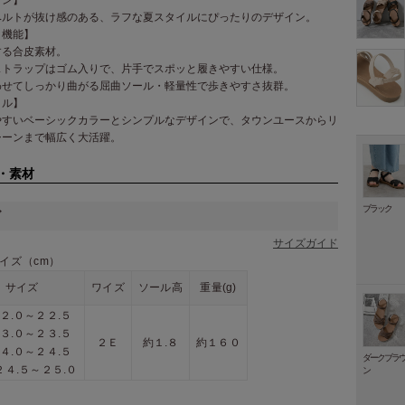
ベルトが抜け感のある、ラフな夏スタイルにぴったりのデザイン。
・機能】
する合皮素材。
ストラップはゴム入りで、片手でスポッと履きやすい仕様。
わせてしっかり曲がる屈曲ソール・軽量性で歩きやすさ抜群。
イル】
やすいベーシックカラーとシンプルなデザインで、タウンユースからリ
シーンまで幅広く大活躍。
・素材
ブラック
ズ
サイズガイド
イズ（cm）
サイズ
ワイズ
ソール高
重量(g)
２２.０～２２.５
２３.０～２３.５
２Ｅ
約１.８
約１６０
２４.０～２４.５
ダークブラ
]２４.５～２５.０
ン