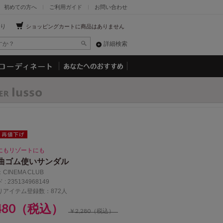
初めての方へ
ご利用ガイド
お問い合わせ
り
ショッピングカートに商品はありません
詳細検索
にもリゾートにも
曲ゴム使いサンダル
：
CINEMA CLUB
 :
235134968149
りアイテム登録数：872人
,480（税込）
￥2,280（税込）