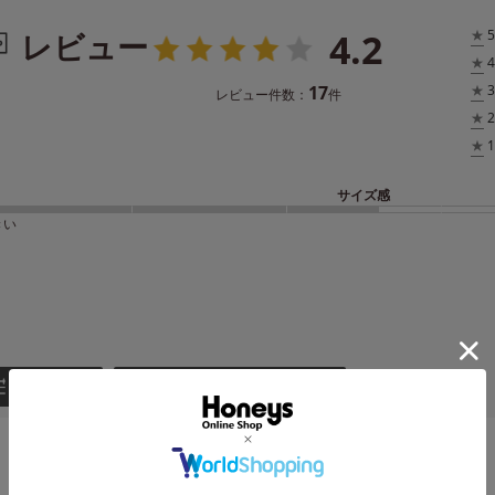
4.2
レビュー
★
5
★
4
17
★
3
レビュー件数：
件
★
2
★
1
サイズ感
きい
絞り込み
表示：新しい順