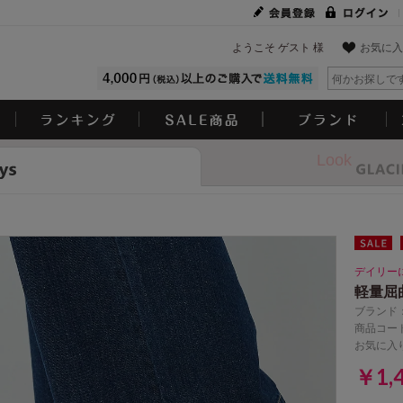
ようこそ ゲスト 様
お気に入
Look
デイリー
軽量屈
ブランド
商品コード
お気に入
￥1