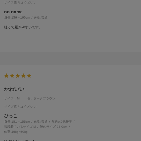
サイズ感
:ちょうどいい
no name
身長:
156～160cm
体型:
普通
軽くて履きやすいです。
かわいい
サイズ：Ｍ
色：ダークブラウン
サイズ感
:ちょうどいい
ひっこ
身長:
151～155cm
体型:
普通
年代:
40代後半
普段着ているサイズ:
M
靴のサイズ:
23.0cm
体重:
46kg~50kg