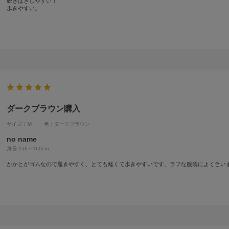
脱ぎはきしやすい！
歩きやすい。
ダークブラウン購入
サイズ：Ｍ
色：ダークブラウン
no name
身長:
156～160cm
かかとがゴムなので履きやすく、とても軽くて歩きやすいです。ラフな服装によく合い