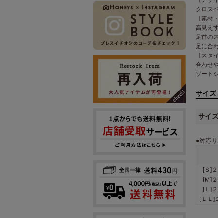
クロス
【素材
高見え
足首の
足に合
【スタ
合わせ
ゾート
サイズ
サイ
●対応サ
[Ｓ]
[Ｍ]
[Ｌ]
[ＬＬ