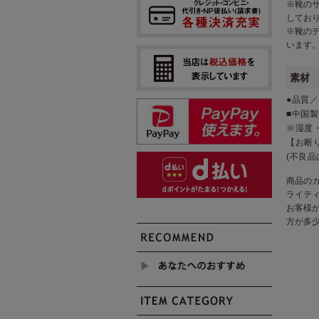
※靴の
してお
※靴の
います
素材
●品質／
■中国製
※湿度
【お断
(不良品
商品の
ライテ
お客様
方が多