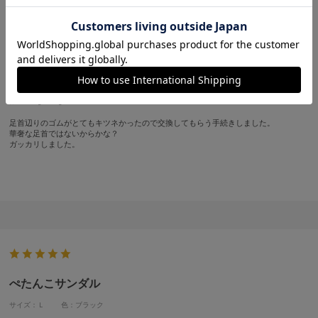
楽に履けるかと思ってかいましたが
サイズ：Ｍ
色：ブラック
サイズ感
:少し小さい
アメまま
身長:
161～165cm
体型:
ぽっちゃり
年代:
60代～
普段着ているサイズ:
L
靴のサイズ:
23.5cm
体重:
56kg~60kg
足首辺りのゴムがとてもキツネかったので交換してもらう手続きしました。
華奢な足首ではないからかな？
ガッカリしました。
ぺたんこサンダル
サイズ：Ｌ
色：ブラック