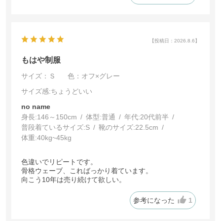
色のボトムスとも相性抜群。朝何も考えずこればかり手
に取ってしまいます。最高です！
一点、後ろボタンだけ、前のアクセサリーの重みやデザ
インの関係なのか、着ると、背中がぱっくり開いてしま
【投稿日：2026.8.6】
うので、中フックを自分で追加でつけましたが、そこだ
け改良していただけると助かります。
もはや制服
サイズ：Ｓ
色：オフ×グレー
サイズ感
:ちょうどいい
no name
身長:
146～150cm
体型:
普通
年代:
20代前半
普段着ているサイズ:
S
靴のサイズ:
22.5cm
体重:
40kg~45kg
色違いでリピートです。
骨格ウェーブ、こればっかり着ています。
向こう10年は売り続けて欲しい。
参考になった
1