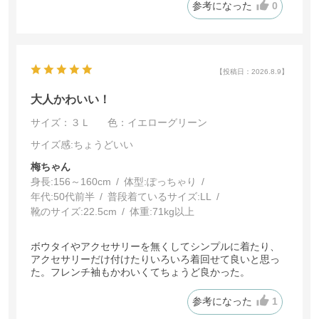
参考になった
0
【投稿日：2026.8.9】
大人かわいい！
サイズ：３Ｌ
色：イエローグリーン
サイズ感
:ちょうどいい
梅ちゃん
身長:
156～160cm
体型:
ぽっちゃり
年代:
50代前半
普段着ているサイズ:
LL
靴のサイズ:
22.5cm
体重:
71kg以上
ボウタイやアクセサリーを無くしてシンプルに着たり、
アクセサリーだけ付けたりいろいろ着回せて良いと思っ
た。フレンチ袖もかわいくてちょうど良かった。
参考になった
1