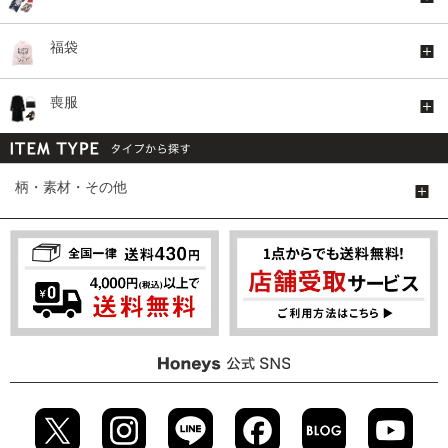
福袋
喪服
柄・素材・その他