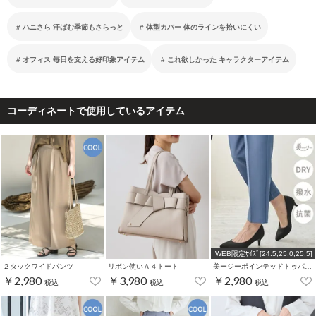
ハニさら 汗ばむ季節もさらっと
体型カバー 体のラインを拾いにくい
オフィス 毎日を支える好印象アイテム
これ欲しかった キャラクターアイテム
コーディネートで使用しているアイテム
WEB限定ｻｲｽﾞ[24.5,25.0,25.5]
２タックワイドパンツ
リボン使いＡ４トート
美ージーポインテッドトゥパンプス
￥2,980
￥3,980
￥2,980
税込
税込
税込