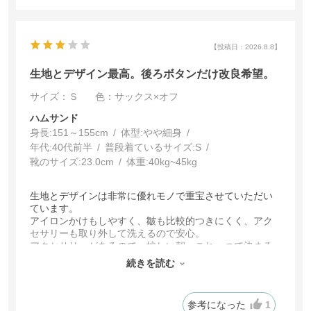
【投稿日：2026.8.8】
生地とデザイン最高。後ろボタンだけ改良希望。
サイズ：Ｓ
色：サックス×オフ
ハムサンド
身長:
151～155cm
体型:
細身
年代:
40代前半
普段着ているサイズ:
S
靴のサイズ:
23.0cm
体重:
40kg~45kg
生地とデザインは非常に優れモノで重宝させていただい
ています。
アイロンかけもしやすく、皺も比較的つきにくく、アク
セサリーも取り外して洗えるので安心。
アクセサリーがあるので、忙しい朝、これ一つで決まる
し、真夏は汗でアクセサリーがすぐお手入れしないとい
続きを読む
けないですが、このデザインだと、汗がつきにくく、お
手入れも楽なのは最高です。
サックス×オフを買いましたが、この色は非常に合わせ
参考になった
1
すい色でした。ネイビー、黒、グレー、ベージュ、どの