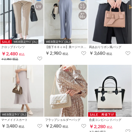
WEB限定ｻｲｽﾞ[3L]
WEB限定ｻｲｽﾞ[3L]
クロップドパンツ
【股下６６ｃｍ】美ージーストレート(股下63/66/69cm展開)
両あおりリボン風バッグ
￥2,980
￥3,680
￥2,480
税込
税込
税込
￥2,980
税込
WEB限定ｻｲｽﾞ[3L]
マーメイドスカート
フラップショルダーバッグ
合皮コンビハンドバッグ
￥3,480
￥2,480
￥2,280
税込
税込
税込
￥3,480
税込