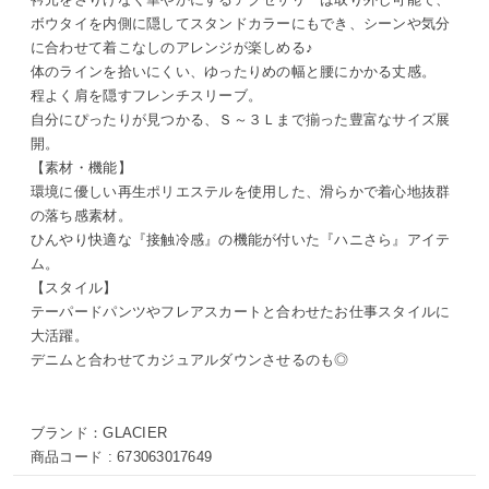
ボウタイを内側に隠してスタンドカラーにもでき、シーンや気分
に合わせて着こなしのアレンジが楽しめる♪
体のラインを拾いにくい、ゆったりめの幅と腰にかかる丈感。
程よく肩を隠すフレンチスリーブ。
自分にぴったりが見つかる、Ｓ～３Ｌまで揃った豊富なサイズ展
開。
【素材・機能】
環境に優しい再生ポリエステルを使用した、滑らかで着心地抜群
の落ち感素材。
ひんやり快適な『接触冷感』の機能が付いた『ハニさら』アイテ
ム。
【スタイル】
テーパードパンツやフレアスカートと合わせたお仕事スタイルに
大活躍。
デニムと合わせてカジュアルダウンさせるのも◎
ブランド：
GLACIER
商品コード :
673063017649