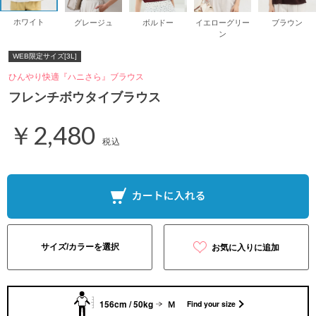
ホワイト
グレージュ
ボルドー
イエローグリー
ブラウン
ン
WEB限定サイズ[3L]
ひんやり快適『ハニさら』ブラウス
フレンチボウタイブラウス
￥2,480
税込
サイズ/カラーを選択
お気に入りに追加
156cm / 50kg
Ｍ
Find your size