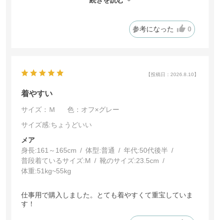
色も思ってた通りてした。
参考になった
0
【投稿日：2026.8.10】
着やすい
サイズ：Ｍ
色：オフ×グレー
サイズ感
:ちょうどいい
メア
身長:
161～165cm
体型:
普通
年代:
50代後半
普段着ているサイズ:
M
靴のサイズ:
23.5cm
体重:
51kg~55kg
仕事用で購入しました。とても着やすくて重宝していま
す！