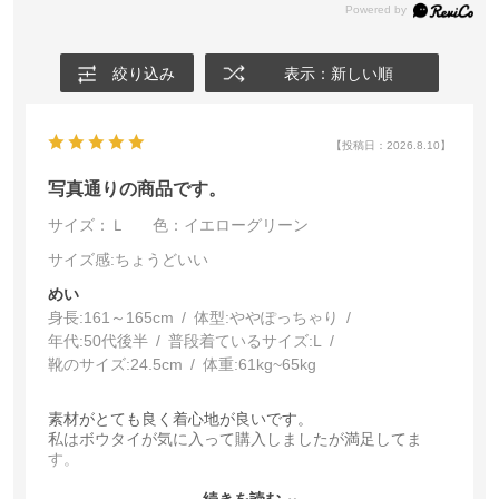
絞り込み
表示：新しい順
【投稿日：2026.8.10】
写真通りの商品です。
サイズ：Ｌ
色：イエローグリーン
サイズ感
:ちょうどいい
めい
身長:
161～165cm
体型:
ぽっちゃり
年代:
50代後半
普段着ているサイズ:
L
靴のサイズ:
24.5cm
体重:
61kg~65kg
素材がとても良く着心地が良いです。
私はボウタイが気に入って購入しましたが満足してま
す。
洗濯してもシワになりにくい素材でアイロンいらずで夏
にピッタリなブラウスです。
続きを読む