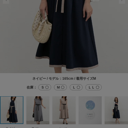
ネイビー / モデル：165cm / 着用サイズM
在庫：
Ｓ 〇
Ｍ 〇
Ｌ 〇
ＬＬ 〇