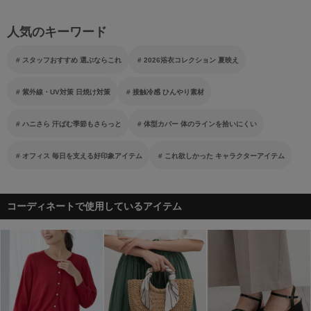
人気のキーワード
スタッフおすすめ 選ぶならこれ
2026浴衣コレクション 夏映え
紫外線・UV対策 日焼け対策
接触冷感 ひんやり素材
ハニさら 汗ばむ季節もさらっと
体型カバー 体のラインを拾いにくい
オフィス 毎日を支える好印象アイテム
これ欲しかった キャラクターアイテム
コーディネートで使用しているアイテム