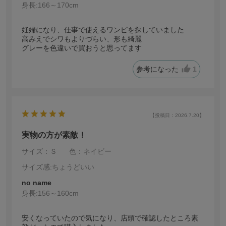
身長:
166～170cm
妊婦になり、仕事で使えるワンピを探していました
高みえでシワもよりづらい、形も綺麗
グレーを色違いで買おうと思ってます
参考になった
1
【投稿日：2026.7.20】
実物の方が素敵！
サイズ：Ｓ
色：ネイビー
サイズ感
:ちょうどいい
no name
身長:
156～160cm
安くなっていたので気になり、店頭で確認したところ素