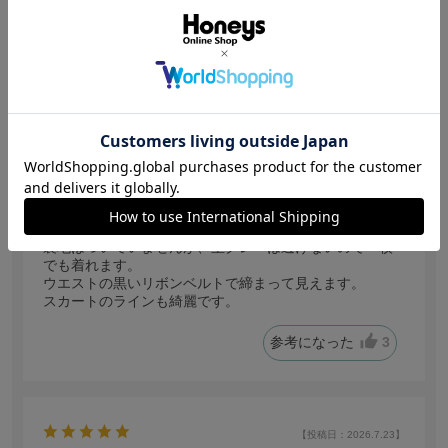
【投稿日：2026.7.25】
シルエットが綺麗です
サイズ：Ｓ
色：杢グレー
サイズ感
:ちょうどいい
yuyutan
身長:
156～160cm
体型:
細身
年代:
50代前半
普段着ているサイズ:
S
靴のサイズ:
23.5cm
体重:
40kg~45kg
裏地はついていませんが、杢グレーは透けないので一枚
でも着れます。
ウエストの黒いリボンベルトで締まって見えます。
スカートのラインも綺麗です。
参考になった
3
【投稿日：2026.7.23】