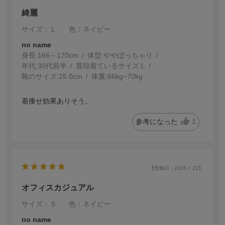
綺麗
サイズ：Ｌ
色：ネイビー
no name
身長:
166～170cm
体型:
ぽっちゃり
年代:
30代前半
普段着ているサイズ:
L
靴のサイズ:
25.0cm
体重:
66kg~70kg
着痩せ効果ありそう。
参考になった
1
【投稿日：2026.7.22】
オフィスカジュアル
サイズ：Ｓ
色：ネイビー
no name