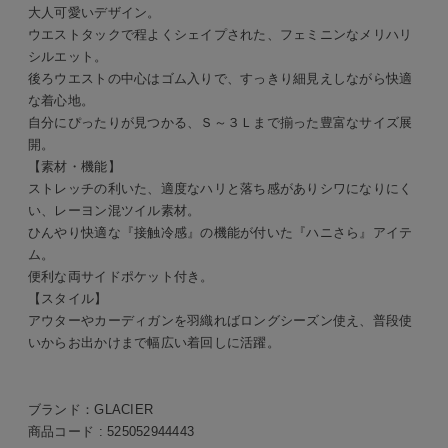
大人可愛いデザイン。
ウエストタックで程よくシェイプされた、フェミニンなメリハリ
シルエット。
後ろウエストの中心はゴム入りで、すっきり細見えしながら快適
な着心地。
自分にぴったりが見つかる、Ｓ～３Ｌまで揃った豊富なサイズ展
開。
【素材・機能】
ストレッチの利いた、適度なハリと落ち感がありシワになりにく
い、レーヨン混ツイル素材。
ひんやり快適な『接触冷感』の機能が付いた『ハニさら』アイテ
ム。
便利な両サイドポケット付き。
【スタイル】
アウターやカーディガンを羽織ればロングシーズン使え、普段使
いからお出かけまで幅広い着回しに活躍。
ブランド：
GLACIER
商品コード :
525052944443