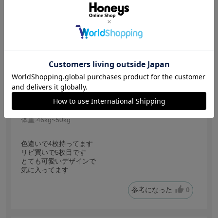
【投稿日：2026.8.2】
可愛い
サイズ：Ｍ
色：ワインレッド
サイズ感
:ちょうどいい
さくちゃん
身長:
151～155cm
体型:
普通
年代:
60代～
普段着ているサイズ:
M
靴のサイズ:
23.5cm
体重:
46kg~50kg
色違いで4枚持ってます
リピ買いで5枚目です
とても可愛いデザインで
気に入ってます
参考になった
0