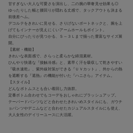
甘すぎない大人な可愛さを演出し、二の腕の華奢見せ効果も◎
ゆったりした幅と腰回りが隠れる丈感で、タックアウトも決まる
前後差ヘム。
デコルテをきれいに見せる、さりげないボートネックと、腕を上
げてもインナーが見えにくいアームホールもポイント。
自分にぴったりが見つかる、Ｓ～３Ｌまで揃った豊富なサイズ展
開。
【素材・機能】
きれいな表面感で、さらっと柔らかな綿混素材。
ひんやり快適な『接触冷感』と、素早く汗を吸収して乾きやすい
『吸水速乾』、紫外線対策ができる『ＵＶカット』、外からの熱
を遮断する『遮熱』の機能が付いた『ハニさら』アイテム。
【スタイル】
どんなボトムスとも合い着回し力抜群。
定番ボトム合わせでもコーデをおしゃれにブラッシュアップ。
テーパードパンツなどと合わせたきれいめスタイルにも、ガウチ
ョパンツやデニムなどと合わせたカジュアルスタイルにも使え、
大人女性のデイリーユースに大活躍。