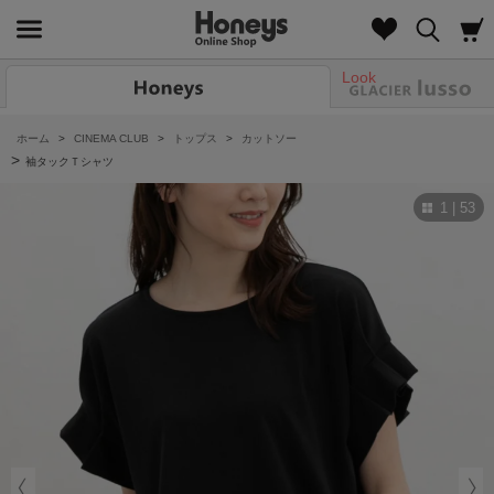
Look
ホーム
>
CINEMA CLUB
>
トップス
>
カットソー
>
袖タックＴシャツ
1 | 53