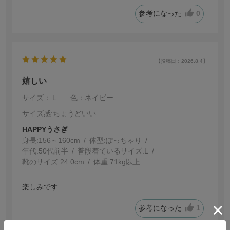
参考になった
0
【投稿日：2026.8.4】
嬉しい
サイズ：Ｌ
色：ネイビー
サイズ感
:ちょうどいい
HAPPYうさぎ
身長:
156～160cm
体型:
ぽっちゃり
年代:
50代前半
普段着ているサイズ:
L
靴のサイズ:
24.0cm
体重:
71kg以上
楽しみです
参考になった
1