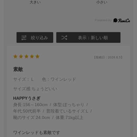
大きい
小さい
絞り込み
表示：新しい順
【投稿日：2026.8.5】
素敵
サイズ：Ｌ
色：ワインレッド
サイズ感
:ちょうどいい
HAPPYうさぎ
身長:
156～160cm
体型:
ぽっちゃり
年代:
50代前半
普段着ているサイズ:
L
靴のサイズ:
24.0cm
体重:
71kg以上
ワインレッドも素敵です