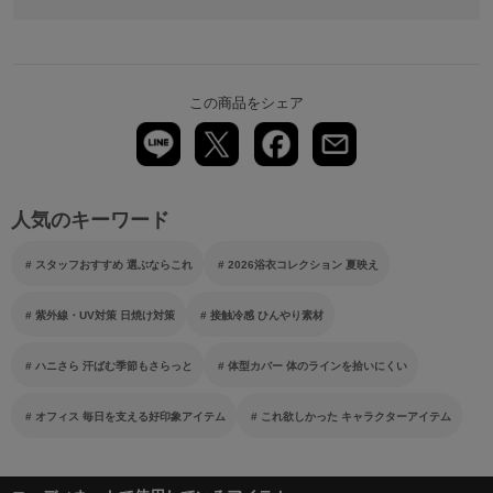
この商品をシェア
人気のキーワード
スタッフおすすめ 選ぶならこれ
2026浴衣コレクション 夏映え
紫外線・UV対策 日焼け対策
接触冷感 ひんやり素材
ハニさら 汗ばむ季節もさらっと
体型カバー 体のラインを拾いにくい
オフィス 毎日を支える好印象アイテム
これ欲しかった キャラクターアイテム