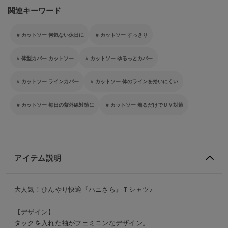
関連キーワード
カットソー 何気ない休日に
カットソー すっきり
体型カバー カットソー
カットソー ゆるっとカバー
カットソー ラインカバー
カットソー 体のラインを拾いにくい
カットソー 毎日の紫外線対策に
カットソー 着るだけでＵＶ対策
アイテム説明
大人気！ひんやり快適『ハニさら』Ｔシャツ♪
【デザイン】
タックを入れた袖がフェミニンなデザイン。