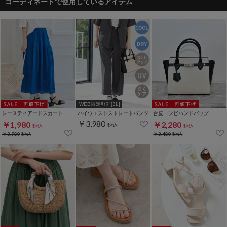
コーディネートで使用しているアイテム
WEB限定ｻｲｽﾞ[3L]
レースティアードスカート
ハイウエストストレートパンツ
合皮コンビハンドバッグ
￥3,980
￥1,980
￥2,280
税込
税込
税込
￥3,980
税込
￥3,480
税込