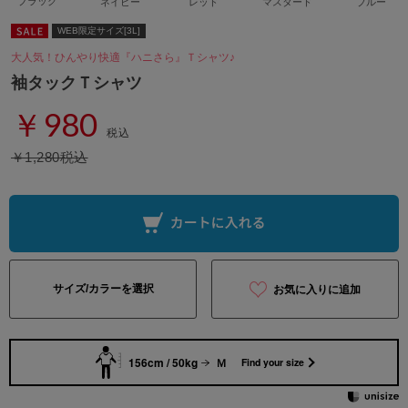
ブラック
ネイビー
レッド
マスタード
ブルー
WEB限定サイズ[3L]
大人気！ひんやり快適『ハニさら』Ｔシャツ♪
袖タックＴシャツ
￥980
税込
￥1,280税込
サイズ/カラーを選択
お気に入りに追加
156cm / 50kg
Ｍ
Find your size