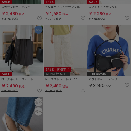
スカーフ付カゴバッグ
２ｗａｙビジューサンダル
スクエアトゥサンダル
￥2,480
￥1,680
￥2,280
税込
税込
税込
￥3,480
税込
￥2,280
税込
￥2,680
税込
WEB限定ｻｲｽﾞ[3L]
ロングギャザースカート
レースストレートパンツ
アウトポケットバッグ
￥2,980
￥2,480
￥2,480
税込
税込
税込
￥2,980
税込
￥3,980
税込