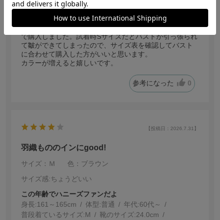
普段着ているサイズ:
S
透け感も無く生地も肌着感が無いので見せて着るつもり
で購入しました。試着時Sサイズだとバストが引っ張られ
て皺ができてしまったので、サイズ表を確認してバスト
に合わせて購入した方がいいと思います。
カラーが増えると嬉しいです。
参考になった
0
【投稿日：2026.7.31】
羽織もののインにgood!
サイズ：Ｍ
色：ブラウン
サイズ感
:ちょうどいい
この年齢でハニーズファンだよ
身長:
161～165cm
体型:
普通
年代:
60代～
普段着ているサイズ:
M
靴のサイズ:
24.0cm