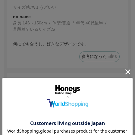
サイズ感
:ちょうどいい
no name
身長:
146～150cm
体型:
普通
年代:
40代後半
普段着ているサイズ:
S
何にでも合うし、好きなデザインです。
参考になった
0
【投稿日：2026.8.1】
見せても平気な生地感
サイズ：Ｍ
色：グレージュ
サイズ感
:ちょうどいい
ゆ
身長:
161～165cm
体型:
細身