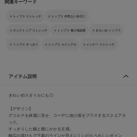
関連キーワード
トップス ストレッチ
トップス 何気ない休日に
タンクトップ ストレッチ
トップス 着心地抜群
きれいめ トップス
トップス すっきり
トップス カジュアル
インナー ストレッチ
アイテム説明
きれいめスタイルにも◎
【デザイン】
デコルテを綺麗に見せ、コーデに抜け感をプラスするスクエアネ
ック。
すっきりした幅と腰にかかる丈感。
幅広の肩ひもで下着のラインが見えにくいのもうれしいポイン