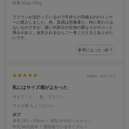
体重:
51kg~55kg
ブラウンが流行っているので手持ちの羽織もののインナ
ーに購入しました。色、質感は想像通り。特に変わりは
ないものですが、縫い代部分の生地の重なりがボコっと
厚みがあり、改良されるならご一考くださるとありがた
いです。
参考になった
3
【投稿日：2026.7.27】
私にはサイズ感がよかった
サイズ：Ｌ
色：ブラウン
サイズ感
:ちょうどいい
ボブ
身長:
151～155cm
体型:
ぽっちゃり
年代:
50代前半
普段着ているサイズ:
L