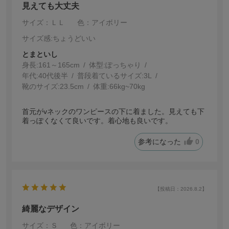
見えても大丈夫
サイズ：ＬＬ
色：アイボリー
サイズ感
:ちょうどいい
とまといし
身長:
161～165cm
体型:
ぽっちゃり
年代:
40代後半
普段着ているサイズ:
3L
靴のサイズ:
23.5cm
体重:
66kg~70kg
首元がvネックのワンピースの下に着ました。見えても下
着っぽくなくて良いです。着心地も良いです。
参考になった
0
【投稿日：2026.8.2】
綺麗なデザイン
サイズ：Ｓ
色：アイボリー