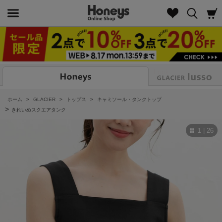
Look
ホーム
>
GLACIER
>
トップス
>
キャミソール・タンクトップ
>
きれいめスクエアタンク
1 | 26