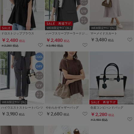
WEB限定ｻｲｽﾞ[3L]
WEB限定ｻｲｽﾞ[3L]
ドロストジップブラウス
ハーフスリーブテーラードジャケット
マーメイドスカート
￥3,480
￥2,480
￥2,480
税込
税込
税込
￥3,280
税込
￥3,980
税込
WEB限定ｻｲｽﾞ[3L]
ハイウエストストレートパンツ
わらかギャザーバッグ
合皮コンビハンドバッグ
￥3,980
￥2,680
￥2,280
税込
税込
税込
￥3,480
税込