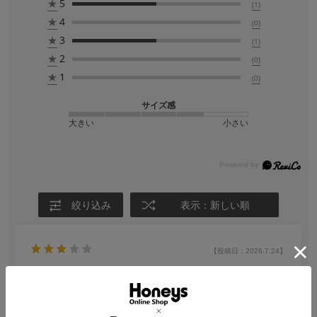
★
5
(1)
★
4
(0)
★
3
(1)
★
2
(0)
★
1
(0)
サイズ感
大きい
小さい
絞り込み
表示：新しい順
【投稿日：2026.7.24】
丈が短い
サイズ：Ｌ
色：ホワイト