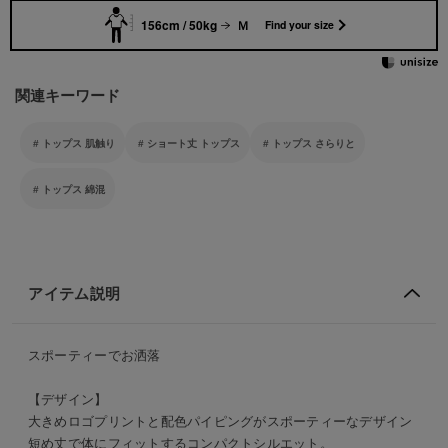
156cm / 50kg
Ｍ
Find your size
関連キーワード
トップス 肌触り
ショート丈 トップス
トップス さらりと
トップス 綿混
アイテム説明
スポーティーでお洒落
【デザイン】
大きめロゴプリントと配色パイピングがスポーティーなデザイン
短め丈で体にフィットするコンパクトシルエット。