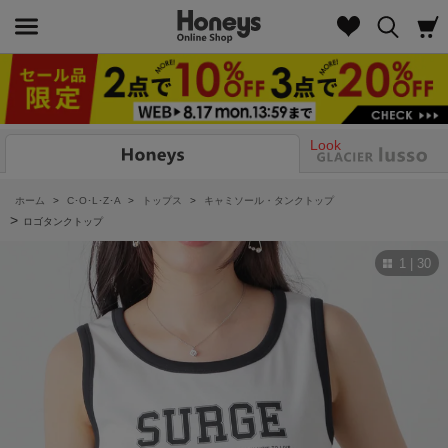
Look
ホーム
>
C･O･L･Z･A
>
トップス
>
キャミソール・タンクトップ
>
ロゴタンクトップ
1 | 30