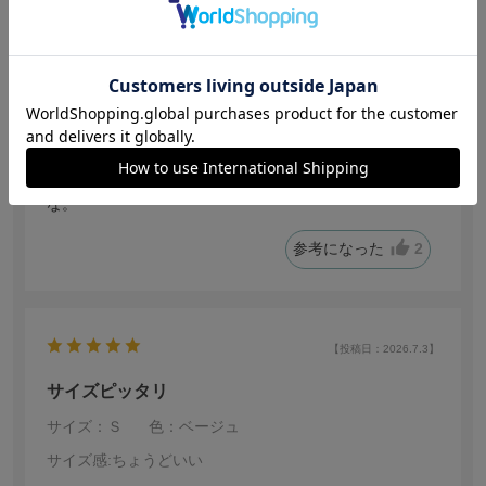
サイズ感
:小さい
り
身長:
166～170cm
体型:
ぽっちゃり
年代:
40代後半
普段着ているサイズ:
3L
靴のサイズ:
24.5cm
体重:
61kg~65kg
40代には、切れない。
もう少し丈がながいこと、ロゴがカッコよければいい
な。
参考になった
2
【投稿日：2026.7.3】
サイズピッタリ
サイズ：Ｓ
色：ベージュ
サイズ感
:ちょうどいい