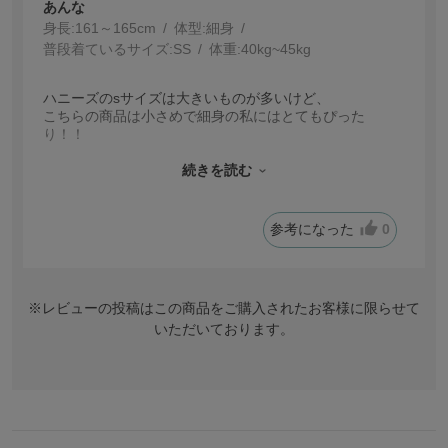
あんな
身長:
161～165cm
体型:
細身
普段着ているサイズ:
SS
体重:
40kg~45kg
ハニーズのsサイズは大きいものが多いけど、
こちらの商品は小さめで細身の私にはとてもぴった
り！！
夏なので短めに着たかったので満足です
ブラックを購入して、パンツもブラックで合わせたらカ
続きを読む
ッコいいとスポーティで可愛かったです！
参考になった
0
※レビューの投稿はこの商品をご購入されたお客様に限らせて
いただいております。