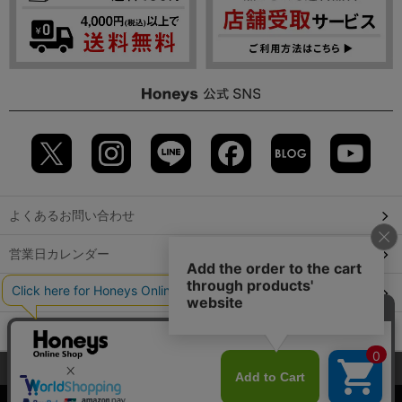
よくあるお問い合わせ
営業日カレンダー
店舗検索
GLOBAL GUIDE（海外からご利用のお客様）
当サイトでは、サイトの利便性向上のため、クッキー(Cookie)を使
会社概要
特定取引に関する表記
個人情報保護方針
用しています。詳しくは「
プライバシーポリシー
」をご覧くださ
©2009 HONEYS CO., LTD. All Rights Reserved.